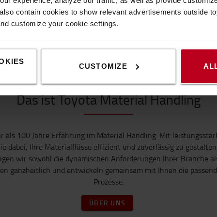
ur experience, analyze our traffic, as well as provide customi
lso contain cookies to show relevant advertisements outside toy
and customize your cookie settings.
ZUM SHOP
ZUM
OKIES
CUSTOMIZE
AL
Das ist Toyota Material Handling
 als 100 Jahre Erfahrung im Material Handling. Mit leistungsst
dabei, Ihre Materialflüsse effizient und zuverlässig zu gestalten
igen wir sowohl die dynamischen Anforderungen Ihrer Branche als 
n ganzheitlich und entwickeln gemeinsam mit Ihnen die passende 
Prozesse.
ÜBER UNS