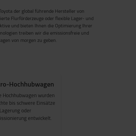
Toyota der global führende Hersteller von
rte Flurförderzeuge oder flexible Lager- und
tive und bieten Ihnen die Optimierung Ihrer
ologien treiben wir die emissionsfreie und
Fragen von morgen zu geben.
tro-Hochhubwagen
e Hochhubwagen wurden
ichte bis schwere Einsätze
 Lagerung oder
sionierung entwickelt.