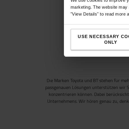
We use cookies to improve yo
und Leistung entwickelt.
marketing. The website may a
"View Details" to read more 
ZUM SHOP
USE NECESSARY CO
ONLY
Die Marken Toyota und BT stehen für mehr
passgenauen Lösungen unterstützen wir Sie 
konzentrieren können. Dabei berücksicht
Unternehmens. Wir hören genau zu, denke