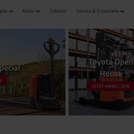
pler
Miete
Zubehör
Service & Ersatzteile
Toyota Open
pecial
House
N
JETZT ANMELDEN