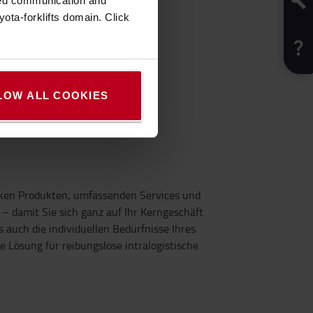
zed communication and
ota-forklifts domain. Click
 SHOP
LOW ALL COOKIES
arken Produkten, umfassenden Services und
 – damit Sie sich ganz auf Ihr Kerngeschäft
auch die individuellen Bedürfnisse Ihres
Lösung für reibungslose intralogistische