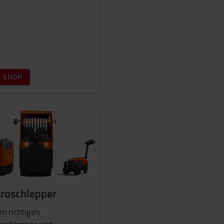
 SHOP
troschlepper
m richtigen