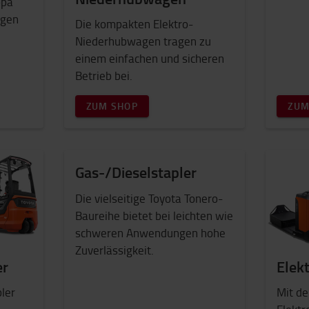
opa
agen
Die kompakten Elektro-
Niederhubwagen tragen zu
einem einfachen und sicheren
Betrieb bei.
ZUM SHOP
ZUM
Gas-/Dieselstapler
Die vielseitige Toyota Tonero-
Baureihe bietet bei leichten wie
schweren Anwendungen hohe
Zuverlässigkeit.
er
Elek
ler
Mit de