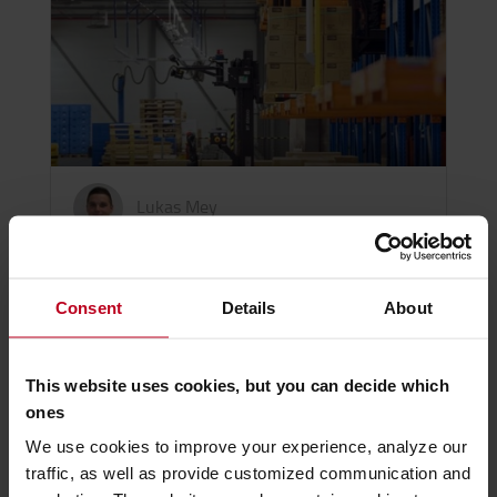
Lukas Mey
Wie Sie Lagerwachstum
effizient meistern – und wie
Consent
Details
About
Highlite ...
Wenn von Lagerautomatisierung die Rede ist,
This website uses cookies, but you can decide which
denken viele Unternehmen zunächst an
ones
vollautomatische Logistikzentren mit hohen…
We use cookies to improve your experience, analyze our
traffic, as well as provide customized communication and