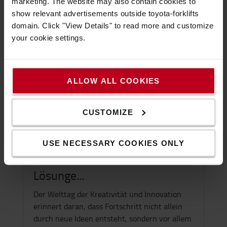
marketing. The website may also contain cookies to
show relevant advertisements outside toyota-forklifts
domain. Click "View Details" to read more and customize
your cookie settings.
ALLOW ALL COOKIES
CUSTOMIZE
Holger Urbschat
Welttag der Kreativität und
USE NECESSARY COOKIES ONLY
Innovation: Wie konkrete
Lösunge...
Der Welttag der Kreativität und Innovation
erinnert daran, dass Fortschritt nicht allein
durch neue Ideen entsteht, sondern vor allem