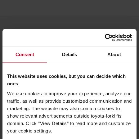
Eine Denkweise, die Blau in Orange
verwandeln kann
Consent
Details
About
Wir verwandeln großartige Ideen in großartige
Produkte. Und wenn das geschieht, werden unsere
This website uses cookies, but you can decide which
"innovation blue"-Prototypen zu den "Toyota
ones
Material Handling orange"-Produkten, die auf der
We use cookies to improve your experience, analyze our
ganzen Welt bekannt und im Einsatz sind. Diese
traffic, as well as provide customized communication and
Entwicklung stellt den Kern unseres Geschäfts dar -
marketing. The website may also contain cookies to
unsere Fähigkeit, Ideen vom Reißbrett bis zu ihrer
show relevant advertisements outside toyota-forklifts
endgültigen Umsetzung
bei unseren Kunden zu
domain. Click "View Details" to read more and customize
fördern und zu entwickeln.
your cookie settings.