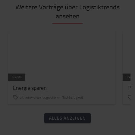
Weitere Vorträge über Logistiktrends
ansehen
Trends
Trend
Energie sparen
Pro
Lithium-Ionen, Logiconomi, Nachhaltigkeit
ALLES ANZEIGEN