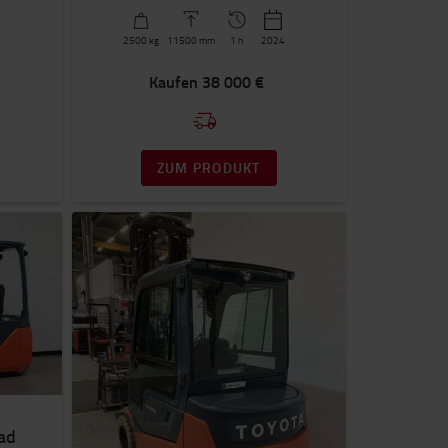
4
2500
kg
11500
mm
1 h
2024
Kaufen
38 000 €
ZUM PRODUKT
Rad