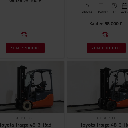
Kaufen
25 100 €
2500
kg
11500
mm
1 h
202
Kaufen
38 000 €
ZUM PRODUKT
ZUM PRODUKT
8FBE16T
8FBE20T
Toyota Traigo 48, 3-Rad
Toyota Traigo 48, 3-