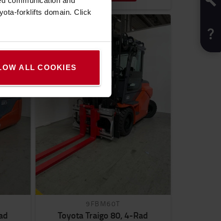
zed communication and
ota-forklifts domain. Click
LOW ALL COOKIES
9FBM60T
Rad
Toyota Traigo 80, 4-Rad