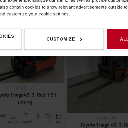
ur experience, analyze our traffic, as well as provide customi
lso contain cookies to show relevant advertisements outside toy
and customize your cookie settings.
OKIES
CUSTOMIZE
AL
9FBE15T
yota Traigo48, 3-Rad 1,5 t
(2025)
8FBE20T
1500
kg
3300
mm
2 h
2025
Toyota Traigo 48, 3-