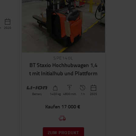
h
2020
SPE140L
BT Staxio Hochhubwagen 1,4
t mit Initialhub und Plattform
Battery
1400
kg
4800
mm
1 h
2025
Kaufen
17 000 €
ZUM PRODUKT