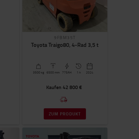
9FBM35T
Toyota Traigo80, 4-Rad 3,5 t
3500
kg
6500
mm
775AH
1 h
2024
Kaufen
42 800 €
ZUM PRODUKT