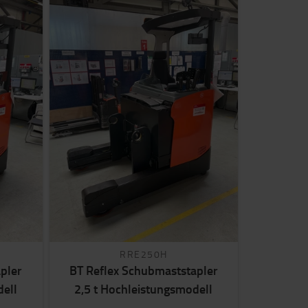
RRE250H
pler
BT Reflex Schubmaststapler
dell
2,5 t Hochleistungsmodell