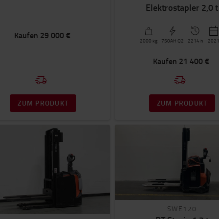
Elektrostapler 2,0 t
Kaufen
29 000 €
2000
kg
750AH Q2
2214 h
202
Kaufen
21 400 €
ZUM PRODUKT
ZUM PRODUKT
SWE120