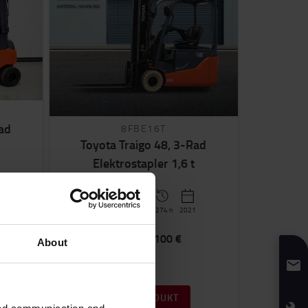
Rad
8FBE16T
Toyota Traigo 48, 3-Rad
Elektrostapler 1,6 t
2025
1600
kg
750AH Q2
1274 h
2021
Kaufen
19 100 €
About
ZUM PRODUKT