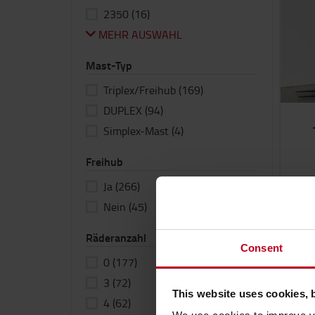
2350
(16)
MEHR AUSWAHL
Mast-Typ
Triplex/Freihub
(169)
DUPLEX
(94)
Simplex-Mast
(4)
Freihub
Ja
(266)
30
Nein
(45)
Räderanzahl
Consent
0
(177)
3
(72)
This website uses cookies, 
4
(62)