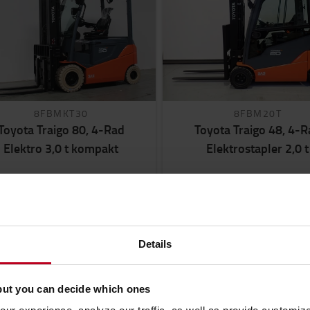
8FBMKT30
8FBM20T
Toyota Traigo 80, 4-Rad
Toyota Traigo 48, 4-
Elektro 3,0 t kompakt
Elektrostapler 2,0 t
00
kg
4700
mm
4275 h
2021
Battery
2000
kg
300AH
89 h
Kaufen
29 600 €
Kaufen
36 500 €
Details
but you can decide which ones
ZUM PRODUKT
ZUM PRODUKT