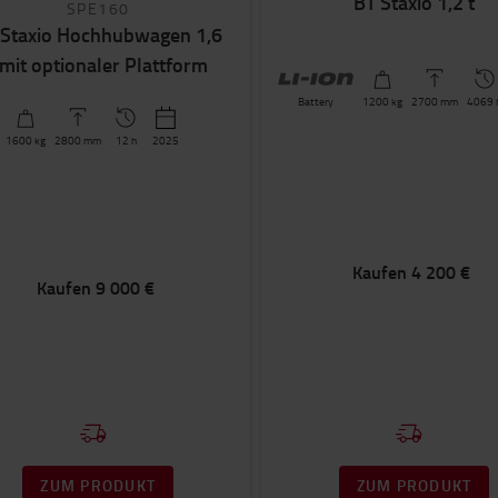
BT Staxio 1,2 t
SPE160
 Staxio Hochhubwagen 1,6
 mit optionaler Plattform
Battery
1200
kg
2700
mm
4069 
1600
kg
2800
mm
12 h
2025
Kaufen
4 200 €
Kaufen
9 000 €
ZUM PRODUKT
ZUM PRODUKT