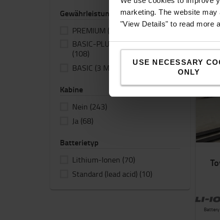
We use cookies to improve yo
Gewährleistung
marketing. The website may a
"View Details" to read more 
PREMIUM (12 M Garantie)
(159)
BASIC-PLUS (3 M Garantie)
(108)
USE NECESSARY CO
BASIC (3 M Garantie)
(44)
ONLY
Kabine
Nein
(243)
Ja
(68)
Batterietyp
Lithium-Ionen
(70)
To
Standard (lead acid)
(10)
Battery