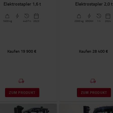
Elektrostapler 1,6 t
Elektrostapler 2,0 t
1600
kg
4407 h
2023
2000
kg
690AH
1 h
2024
Kaufen
19 900 €
Kaufen
28 400 €
ZUM PRODUKT
ZUM PRODUKT