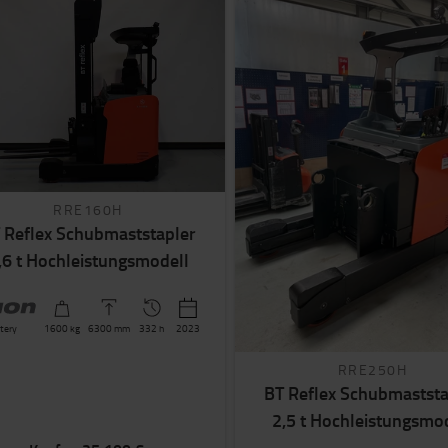
RRE160H
 Reflex Schubmaststapler
,6 t Hochleistungsmodell
tery
1600
kg
6300
mm
332 h
2023
RRE250H
BT Reflex Schubmaststa
2,5 t Hochleistungsmo