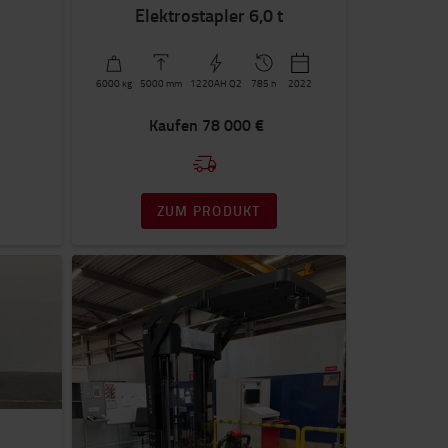
Elektrostapler 6,0 t
1
6000
kg
5000
mm
1220AH Q2
785 h
2022
Kaufen
78 000 €
ZUM PRODUKT