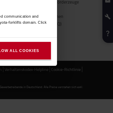
So kaufen Sie Flurförderzeuge
online
Staplerschein machen
zed communication and
ota-forklifts domain. Click
Häufige Fragen (FAQ)
In der Nähe
LOW ALL COOKIES
n
Verhaltenskodex-Helpline
Cookie-Richtlinie
werbetreibende in Deutschland. Alle Preise verstehen sich exkl.