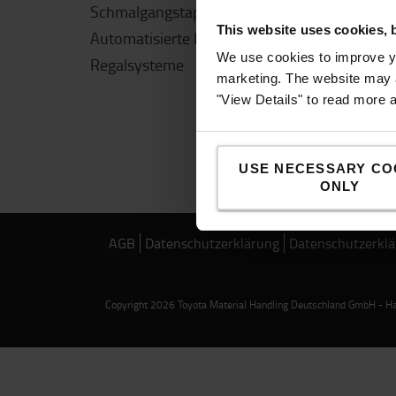
Schmalgangstapler
This website uses cookies, 
Automatisierte Flurförderzeuge
We use cookies to improve yo
Regalsysteme
marketing. The website may a
"View Details" to read more 
USE NECESSARY CO
ONLY
AGB
Datenschutzerklärung
Datenschutzerklä
Copyright 2026 Toyota Material Handling Deutschland GmbH - Han