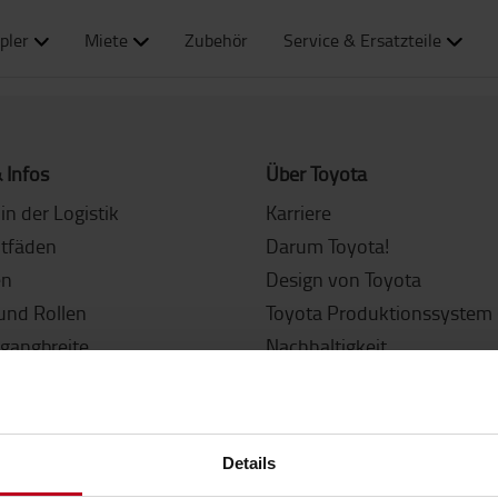
pler
Miete
Zubehör
Service & Ersatzteile
 Infos
Über Toyota
in der Logistik
Karriere
itfäden
Darum Toyota!
en
Design von Toyota
und Rollen
Toyota Produktionssystem 
sgangbreite
Nachhaltigkeit
agfähigkeit
Logiconomi
gen E-Hubwagen finden
Innovation
 oder mieten?
Details