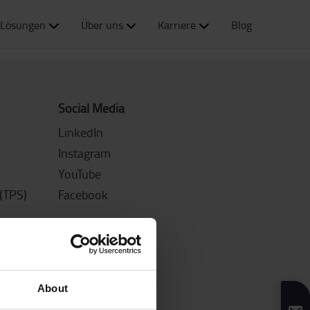
Lösungen
Über uns
Karriere
Blog
Social Media
LinkedIn
Instagram
YouTube
(TPS)
Facebook
Kundenservice
Toyota Service
About
Newsletter