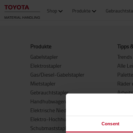
Shop
Produkte
Gebrauchtsta
Produkte
Tipps &
Gabelstapler
Trends 
Elektrostapler
Alle Le
Gas/Diesel-Gabelstapler
Palett
Mietstapler
Räder 
Gebrauchtstapler
Arbeit
Handhubwagen
Resttr
Elektrische Niederhubwagen
Richti
Elektro-Hochhubwagen
Kaufen
Consent
Schubmaststapler