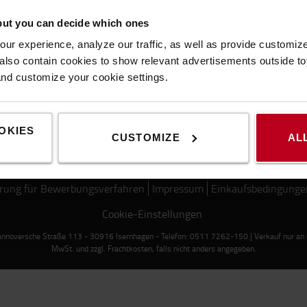
but you can decide which ones
ur experience, analyze our traffic, as well as provide customi
lso contain cookies to show relevant advertisements outside toy
and customize your cookie settings.
OKIES
CUSTOMIZE
AL
rung für Bewerbungsverfahren
Impressum
Einkaufsbedingunge
Cookie-Einstellungen
noversche Straße 113 - 30916 Isernhagen - Telefon: 0511 7262-150 | Verkauf nur an Ge
MwSt. und zzgl. Frachtkosten, falls nicht anders angegeben.