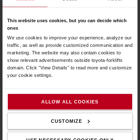
Schubmaststapler
Schmalgangstapler
This website uses cookies, but you can decide which
ones
Automatisierte Flurförderzeuge
We use cookies to improve your experience, analyze our
Regalsysteme
traffic, as well as provide customized communication and
marketing. The website may also contain cookies to
show relevant advertisements outside toyota-forklifts
Tipps & Infos
domain. Click "View Details" to read more and customize
Trends in der Logistik
your cookie settings.
Alle Leitfäden
Paletten
ALLOW ALL COOKIES
Räder und Rollen
CUSTOMIZE
Arbeitsgangbreite
Resttragfähigkeit