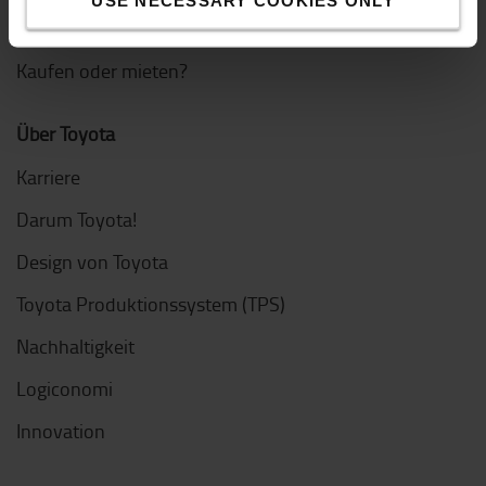
USE NECESSARY COOKIES ONLY
Richtigen E-Hubwagen finden
Kaufen oder mieten?
Über Toyota
Karriere
Darum Toyota!
Design von Toyota
Toyota Produktionssystem (TPS)
Nachhaltigkeit
Logiconomi
Innovation