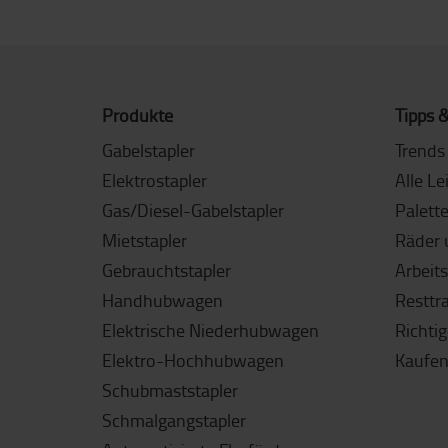
Produkte
Tipps &
Gabelstapler
Trends 
Elektrostapler
Alle Le
Gas/Diesel-Gabelstapler
Palett
Mietstapler
Räder 
Gebrauchtstapler
Arbeit
Handhubwagen
Resttr
Elektrische Niederhubwagen
Richti
Elektro-Hochhubwagen
Kaufen
Schubmaststapler
Schmalgangstapler