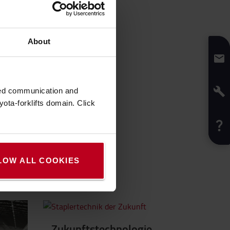
About
zed communication and
ota-forklifts domain. Click
LOW ALL COOKIES
Zukunftstechnologie