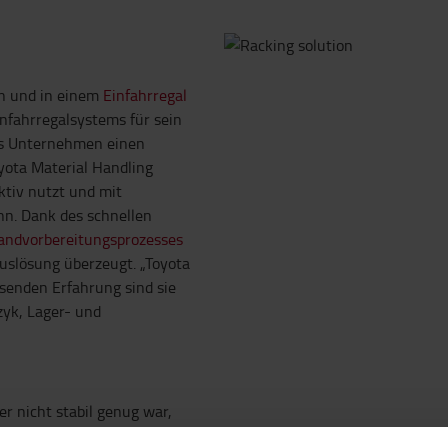
en und in einem
Einfahrregal
nfahrregalsystems für sein
das Unternehmen einen
ota Material Handling
ektiv nutzt und mit
n. Dank des schnellen
andvorbereitungsprozesses
uslösung überzeugt. „Toyota
senden Erfahrung sind sie
zyk, Lager- und
er nicht stabil genug war,
 standzuhalten. Toyota