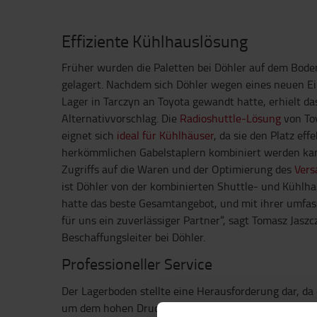
Effiziente Kühlhauslösung
Früher wurden die Paletten bei Döhler auf dem Bod
gelagert. Nachdem sich Döhler wegen eines neuen Ei
Lager in Tarczyn an Toyota gewandt hatte, erhielt 
Alternativvorschlag. Die
Radioshuttle-Lösung
von Toy
eignet sich
ideal für Kühlhäuser
, da sie den Platz eff
herkömmlichen Gabelstaplern kombiniert werden kan
Zugriffs auf die Waren und der Optimierung des
Vers
ist Döhler von der kombinierten Shuttle- und Kühlha
hatte das beste Gesamtangebot, und mit ihrer umfas
für uns ein zuverlässiger Partner“, sagt Tomasz Jaszc
Beschaffungsleiter bei Döhler.
Professioneller Service
Der Lagerboden stellte eine Herausforderung dar, da 
um dem hohen Druck der verschiedenen Regalebenen