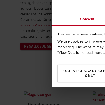
schlug daher vor, spezielle Träger zu verwenden, um
auf dem Boden zu schaffen, auf der die Regale mont
dieser Lösung konnte Döhler die benötigte Anzahl a
Gesamtkapazität des Lagers beibehalten. „Wir schät
Consent
schnelle Reaktionszeiten und Flexibilität
“, sagt Jaszc
Beschaffungsleiter. „Wir schätzen ihre Kundenorien
This website uses cookies, 
dass dies eine fruchtbare langfristige Zusammenarbei
We use cookies to improve yo
REGALLÖSUNGEN
marketing. The website may a
"View Details" to read more 
USE NECESSARY CO
ONLY
Regallösungen