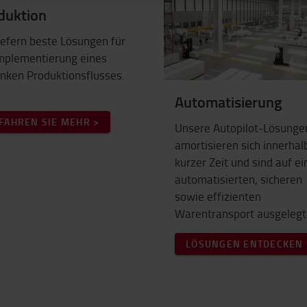
duktion
iefern beste Lösungen für
Implementierung eines
anken Produktionsflusses.
Automatisierung
FAHREN SIE MEHR >
Unsere Autopilot-Lösunge
amortisieren sich innerhal
kurzer Zeit und sind auf e
automatisierten, sicheren
sowie effizienten
Warentransport ausgelegt
LÖSUNGEN ENTDECKEN