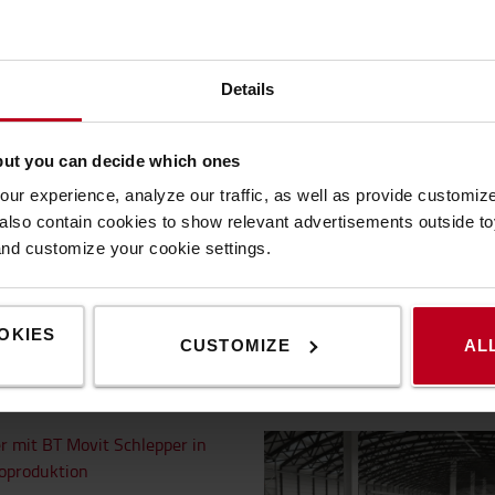
 eine größere Auflagefläche
iert werden konnten. Dank
n Lagerebenen und die
zen
Toyotas Professionalität,
Details
zyk, Lager- und
tierung und gehen davon aus,
but you can decide which ones
t sein wird.“
ur experience, analyze our traffic, as well as provide customi
lso contain cookies to show relevant advertisements outside toy
and customize your cookie settings.
Das könnte Sie auch interessieren
OKIES
CUSTOMIZE
AL