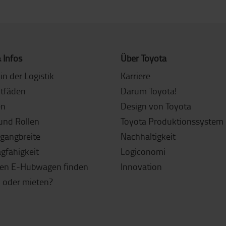
 Infos
Über Toyota
in der Logistik
Karriere
itfäden
Darum Toyota!
en
Design von Toyota
und Rollen
Toyota Produktionssystem 
sgangbreite
Nachhaltigkeit
agfähigkeit
Logiconomi
gen E-Hubwagen finden
Innovation
 oder mieten?