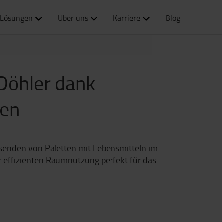
Lösungen
Über uns
Karriere
Blog
 Döhler dank
men
usenden von Paletten mit Lebensmitteln im
er effizienten Raumnutzung perfekt für das