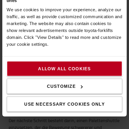
von AutoStore viel Platz im Lager. „Wir konnten den
ones
zuvor benötigten Platz um mehr als 65% reduzieren“,
We use cookies to improve your experience, analyze our
sagt Rafael Villa.
traffic, as well as provide customized communication and
Schließlich verbesserten sie auch andere KPIs und
marketing. The website may also contain cookies to
Servicegrade für ihre internen Kunden. Die
show relevant advertisements outside toyota-forklifts
geschätzten Bestellfehler werden um mehr als 80%
domain. Click "View Details" to read more and customize
reduziert. Auch Kontinuität und Zuverlässigkeit
your cookie settings.
werden verbessert, mit einer geschätzten
Reduzierung der Ausfallzeiten von mehr als 70%.
ALLOW ALL COOKIES
CUSTOMIZE
Was kommt als nächstes?
Der erste Schritt zur Automatisierung des
USE NECESSARY COOKIES ONLY
Kommissionierprozesses bei Metro Madrid war die
Integration kleiner und mittelgroßer Teile in AutoStore.
Der nächste Schritt besteht darin, einen Palettenshuttle
einzusetzen, der die Bewegung schwererer und