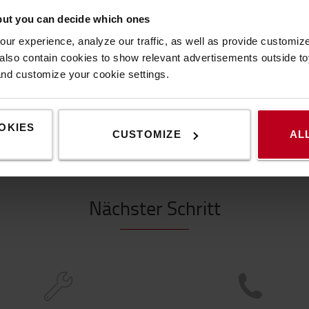
but you can decide which ones
ur experience, analyze our traffic, as well as provide customi
lso contain cookies to show relevant advertisements outside toy
len?
and customize your cookie settings.
Haben Sie noch weitere F
itmiete von 24-60
dem richtigen Gebraucht
OKIES
CUSTOMIZE
AL
Kontaktieren Sie
uns ode
Nächster Schritt