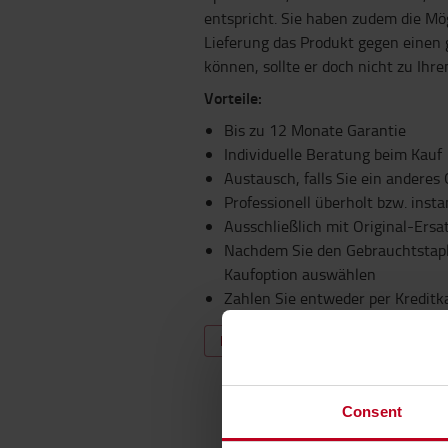
entspricht. Sie haben zudem die Mög
Lieferung das Produkt gegen einen 
können, sollte er doch nicht zu Ihr
Vorteile:
Bis zu 12 Monate Garantie
Individuelle Beratung beim Kauf
Austausch, falls Sie ein anderes
Professionell überholt bzw. insta
Ausschließlich mit Original-Ersa
Nachdem Sie den Gebrauchtstapl
Kaufoption auswählen
Zahlen Sie entweder per Kreditk
KAUFEN SIE EIN GEBRAUCHTGE
Consent
Gut zu wissen, w