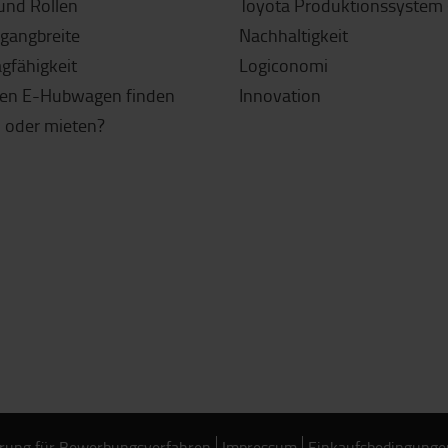
und Rollen
Toyota Produktionssystem 
sgangbreite
Nachhaltigkeit
agfähigkeit
Logiconomi
gen E-Hubwagen finden
Innovation
 oder mieten?
rung für Bewerbungsverfahren
Impressum
Einkaufsbedingunge