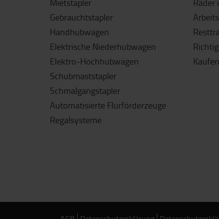
Mietstapler
Räder 
Gebrauchtstapler
Arbeit
Handhubwagen
Resttr
Elektrische Niederhubwagen
Richti
Elektro-Hochhubwagen
Kaufen
Schubmaststapler
Schmalgangstapler
Automatisierte Flurförderzeuge
Regalsysteme
AGB
Datenschutzerklärung
Datenschutzerklä