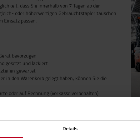
lichkeit, dass Sie innerhalb von 7 Tagen ab der
gleich- oder höherwertigen Gebrauchtstapler tauschen
em Einsatz passen.
 Gerät bevorzugen
nd gesetzt und lackiert
tzteilen gewartet
er in den Warenkorb gelegt haben, können Sie die
arte oder auf Rechnung (Vorkasse vorbehalten)
RÄT
Details
enn Sie ein Gebrauchtgerät kaufen od