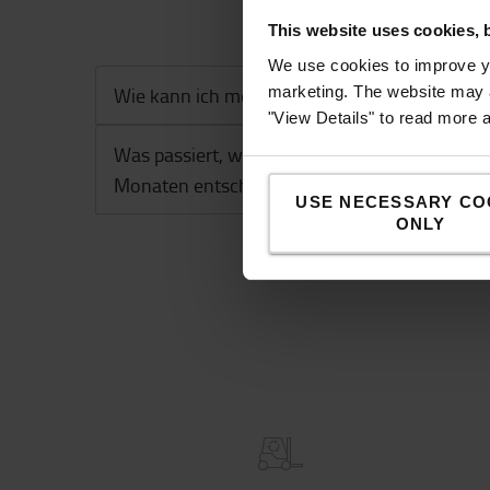
This website uses cookies, 
We use cookies to improve yo
marketing. The website may a
Wie kann ich meinen Gebrauchtstapler bezah
"View Details" to read more 
Was passiert, wenn ich mich für eine Langze
Monaten entschieden habe?
USE NECESSARY CO
ONLY