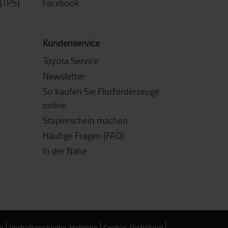
(TPS)
Facebook
Kundenservice
Toyota Service
Newsletter
So kaufen Sie Flurförderzeuge
online
Staplerschein machen
Häufige Fragen (FAQ)
In der Nähe
n
Verhaltenskodex-Helpline
Cookie-Richtlinie