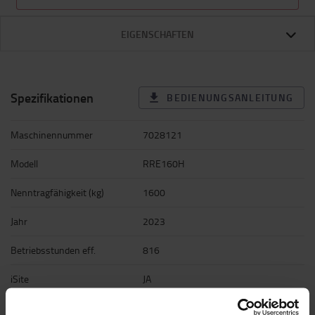
EIGENSCHAFTEN
Spezifikationen
BEDIENUNGSANLEITUNG
Maschinennummer
7028121
Modell
RRE160H
Nenntragfähigkeit (kg)
1600
Jahr
2023
Betriebsstunden eff.
816
iSite
JA
Richtungsumschalter
MINIHEBEL