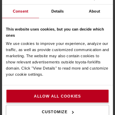
Gabellänge (mm)
1150
MEHR AUSWAHL
Consent
Details
About
Anbaugerät
INTEGRIERT
Lastschutzgitter
OHNE LSG
This website uses cookies, but you can decide which
ones
WANN MAN KAUFEN SOLLTE
Batterie (V/Ah)
48V/775AH
We use cookies to improve your experience, analyze our
Klassifizierung: PREMIUM (12
traffic, as well as provide customized communication and
Batteriewechsel
ROLLENBETT
M Garantie)
marketing. The website may also contain cookies to
Ladegerät
48V/100A
show relevant advertisements outside toyota-forklifts
domain. Click "View Details" to read more and customize
Gute Alternative zu einem Neugerät
Hubhöhe (mm)
9500
your cookie settings.
Zustand:
Hubgerüst
Triplex/Freihub - 3-stufiger Mast mit
Freihub (TRIPLEX)
Technik:
werkstattgeprüft
ERFAHREN SIE MEHR
ALLOW ALL COOKIES
Optik / Lackierung
neuwertig
Freihub (mm)
1
Sicherheitsprüfungen:
neu
Bauhöhe (mm)
3721
Inspektion:
neu
CUSTOMIZE