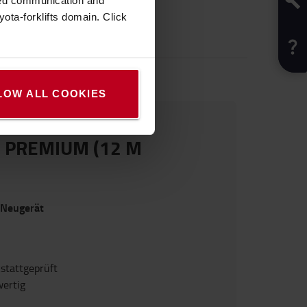
zed communication and
ota-forklifts domain. Click
TIEREN SIE UNS
LOW ALL COOKIES
g: PREMIUM (12 M
 Neugerät
stattgeprüft
ertig