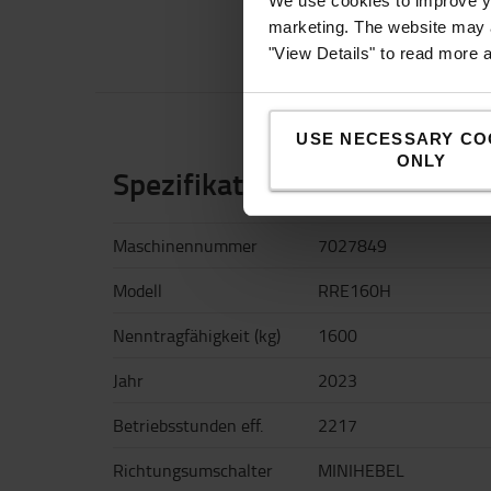
We use cookies to improve yo
marketing. The website may a
"View Details" to read more 
EIGENSCHAFTE
USE NECESSARY CO
ONLY
Spezifikationen
Maschinennummer
7027849
Modell
RRE160H
Nenntragfähigkeit (kg)
1600
Jahr
2023
Betriebsstunden eff.
2217
Richtungsumschalter
MINIHEBEL