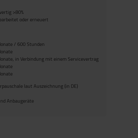
ertig >80%
earbeitet oder erneuert
onate / 600 Stunden
Monate
onate, in Verbindung mit einem Servicevertrag
onate
Monate
erpauschale laut Auszeichnung (in DE)
nd Anbaugeräte