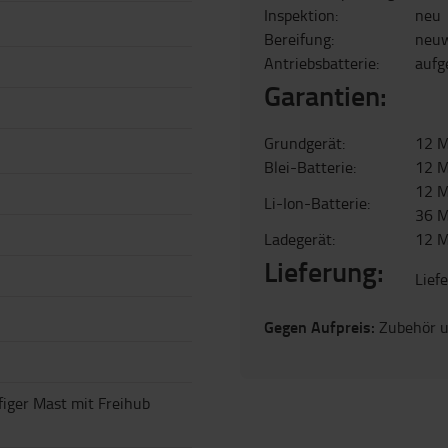
Inspektion:
neu
Bereifung:
neuw
Antriebsbatterie:
aufg
Garantien:
Grundgerät:
12 M
Blei-Batterie:
12 
12 M
Li-Ion-Batterie:
36 M
Ladegerät:
12 
Lieferung:
Lief
Gegen Aufpreis:
Zubehör u
figer Mast mit Freihub