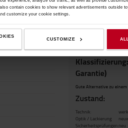
ur experience, analyze our traffic, as well as provide customi
lso contain cookies to show relevant advertisements outside toy
and customize your cookie settings.
N
FÜGEN SIE IHR BEVORZUGTES SERVICE-PAKET HINZU.
KONTAK
OKIES
CUSTOMIZE
AL
BEDIENUNGSANLEITUNG
WANN MAN KAUFEN SOLLTE
Klassifizierun
Garantie)
Gute Alternative zu einem
Zustand:
Technik:
werk
Optik / Lackierung
neuw
Sicherheitsprüfungen:
neu