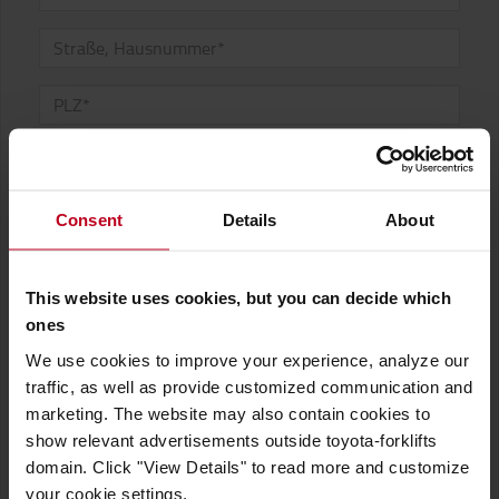
Consent
Details
About
This website uses cookies, but you can decide which
ones
We use cookies to improve your experience, analyze our
traffic, as well as provide customized communication and
marketing. The website may also contain cookies to
show relevant advertisements outside toyota-forklifts
domain. Click "View Details" to read more and customize
Toyota Material Handling Deutschland GmbH verpflichtet sich, Ihre
your cookie settings.
Privatsphäre zu schützen und zu respektieren. Wir verwenden Ihre