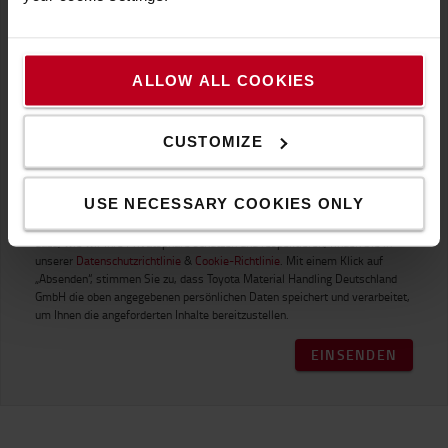
persönlichen Daten nur zur Verwaltung Ihres Kontos und zur Bereitstellung
der von Ihnen angeforderten Produkte und Dienstleistungen. Von Zeit zu
Zeit möchten wir Sie über unsere Produkte und Dienstleistungen sowie
andere Inhalte, die für Sie von Interesse sein könnten, informieren. Wenn
ALLOW ALL COOKIES
Sie damit einverstanden sind, dass wir Sie zu diesem Zweck kontaktieren,
setzen Sie einen Haken in das leere Kästchen:
Ich stimme zu, auch künftig E-Mails von Toyota
CUSTOMIZE
Material Handling zu erhalten.*
USE NECESSARY COOKIES ONLY
Sie können diese Benachrichtigungen jederzeit abbestellen. Weitere
Informationen zum Abbestellen, zu unseren Datenschutzverfahren und
dazu, wie wir Ihre Privatsphäre schützen und respektieren, finden Sie in
unserer
Datenschutzrichtlinie
&
Cookie-Richtlinie
. Mit einem Klick auf
„Absenden“, stimmen Sie zu, dass Toyota Material Handling Deutschland
GmbH die oben angegebenen persönlichen Daten speichert und verarbeitet,
um Ihnen die angeforderten Inhalte bereitzustellen.
EINSENDEN