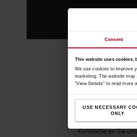
Consent
This website uses cookies, 
Log
We use cookies to improve yo
Die F
marketing. The website may a
Einsp
"View Details" to read more 
Fahrt
USE NECESSARY CO
ONLY
Kontaktieren Sie un