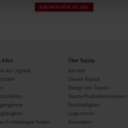
KONTAKTIEREN SIE UNS
 Infos
Über Toyota
in der Logistik
Karriere
itfäden
Darum Toyota!
en
Design von Toyota
und Rollen
Toyota Produktionssystem 
sgangbreite
Nachhaltigkeit
agfähigkeit
Logiconomi
gen E-Hubwagen finden
Innovation