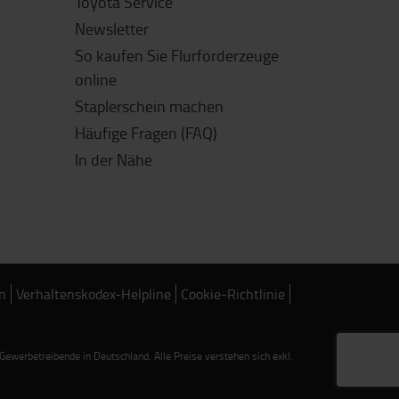
Toyota Service
Newsletter
So kaufen Sie Flurförderzeuge
online
Staplerschein machen
Häufige Fragen (FAQ)
In der Nähe
n
Verhaltenskodex-Helpline
Cookie-Richtlinie
werbetreibende in Deutschland. Alle Preise verstehen sich exkl.