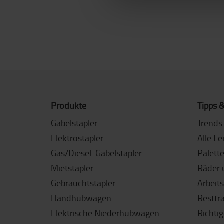
Produkte
Tipps &
Gabelstapler
Trends 
Elektrostapler
Alle Le
Gas/Diesel-Gabelstapler
Palett
Mietstapler
Räder 
Gebrauchtstapler
Arbeit
Handhubwagen
Resttr
Elektrische Niederhubwagen
Richti