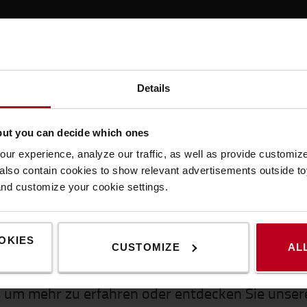
Details
but you can decide which ones
iconomi TV: Energie sparen
ur experience, analyze our traffic, as well as provide customi
olge behandelt die Themen Energiekosten und CO₂-Reduzierung. E
lso contain cookies to show relevant advertisements outside toy
arungen durch den Wechsel zu Lithium-Ionen-Batterien auf, währ
and customize your cookie settings.
echniken spricht.
OKIES
CUSTOMIZE
AL
Ihr Interesse ist geweckt?
s um mehr zu erfahren oder entdecken Sie unse