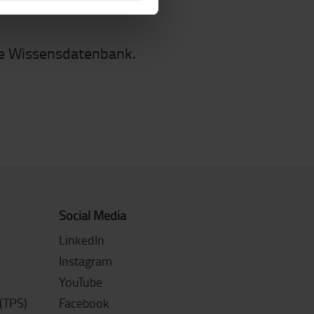
re Wissensdatenbank.
Social Media
LinkedIn
Instagram
YouTube
(TPS)
Facebook