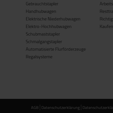
Gebrauchtstapler
Arbeit
Handhubwagen
Resttr
Elektrische Niederhubwagen
Richti
Elektro-Hochhubwagen
Kaufen
Schubmaststapler
Schmalgangstapler
Automatisierte Flurförderzeuge
Regalsysteme
AGB
Datenschutzerklärung
Datenschutzerklä