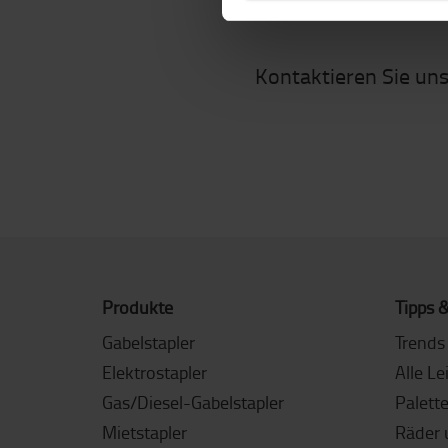
Kontaktieren Sie un
Produkte
Tipps &
Gabelstapler
Trends 
Elektrostapler
Alle Le
Gas/Diesel-Gabelstapler
Palett
Mietstapler
Räder 