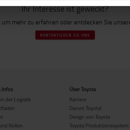
Ihr Interesse ist geweckt?
s um mehr zu erfahren oder entdecken Sie unse
KONTAKTIEREN SIE UNS
 Infos
Über Toyota
in der Logistik
Karriere
itfäden
Darum Toyota!
en
Design von Toyota
und Rollen
Toyota Produktionssystem 