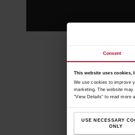
War
Consent
In di
Guill
This website uses cookies, 
softw
We use cookies to improve yo
zeigt
marketing. The website may a
werde
"View Details" to read more 
Exper
liefe
Auftr
USE NECESSARY CO
ONLY