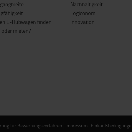
sgangbreite
Nachhaltigkeit
agfähigkeit
Logiconomi
gen E-Hubwagen finden
Innovation
 oder mieten?
rung für Bewerbungsverfahren
Impressum
Einkaufsbedingunge