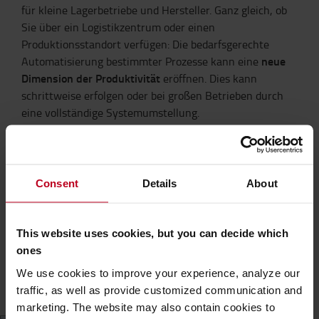
für kleine Lagerbetriebe und Hersteller. Ganz gleich, ob
Sie über ein Logistikzentrum oder einen
Produktionsstandort verfügen: Die bedarfsgerechte
neue
Automatisierung bestimmter Prozesse kann eine
Dimension der Produktivität
eröffnen. Dies kann
schrittweise erfolgen oder bei großen Betrieben durch
eine vollständige Systemumstellung.
Swarm Automation
ist der innovative Logistikansatz von
Toyota Material Handling, der fortschrittliche
Consent
Details
About
Technologien zu einer ganzheitlichen
Automatisierungslösung für den Materialumschlag
arbeiten unsere
vereint. Wie ein Insektenschwarm
This website uses cookies, but you can decide which
Fahrzeuge und unsere Automatisierungssoftware
ones
harmonisch zusammen
und kommunizieren und
koordinieren sich kontinuierlich über T-ONE, unsere
We use cookies to improve your experience, analyze our
intelligente Software.
traffic, as well as provide customized communication and
marketing. The website may also contain cookies to