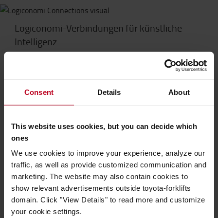
Logiconomi-Verbindungen für künstliche
Intelligenz
Im Rahmen des „
Logiconomi Connections
“-Programms
haben wir innovative Lösungsanbieter für typische
Consent
Details
About
Automatisierungsherausforderungen identifiziert, um
die Branche zu unterstützen.
Atoptima
– KI-gestützte Optimierungssoftware für
This website uses cookies, but you can decide which
Routenplanung, Terminierung und
ones
Ressourcenplanung in Logistiknetzwerken.
We use cookies to improve your experience, analyze our
Cind
– KI-basierte Plattform zur
traffic, as well as provide customized communication and
Bestandsoptimierung, die dabei hilft, Service-Levels,
marketing. The website may also contain cookies to
Lagerbestände und Betriebskapital in Einklang zu
show relevant advertisements outside toyota-forklifts
bringen.
domain. Click "View Details" to read more and customize
Warebee
– Digital-Twin- und Simulationssoftware,
your cookie settings.
die mithilfe von KI Lagerlayouts und -kapazitäten