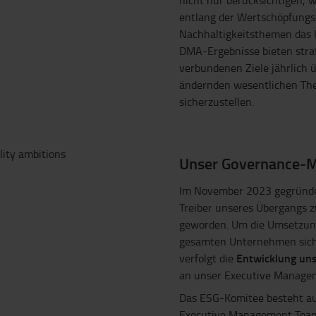
nicht nur berücksichtigen, 
entlang der Wertschöpfungsk
Nachhaltigkeitsthemen das 
DMA-Ergebnisse bieten strat
verbundenen Ziele jährlich 
ändernden wesentlichen Th
sicherzustellen.
Unser Governance-M
Im November 2023 gegründet
Treiber unseres Übergangs 
geworden. Um die Umsetzung
gesamten Unternehmen sicher
Entwicklung uns
verfolgt die
an unser Executive Managem
Das ESG-Komitee besteht aus
Executive Management Teams 