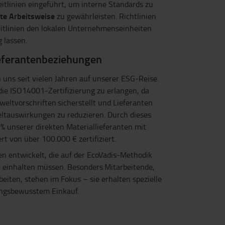
eitlinien eingeführt, um interne Standards zu
rte Arbeitsweise
zu gewährleisten. Richtlinien
eitlinien den lokalen Unternehmenseinheiten
 lassen.
ferantenbeziehungen
 uns seit vielen Jahren auf unserer ESG-Reise.
die ISO14001-Zertifizierung zu erlangen, da
eltvorschriften sicherstellt und Lieferanten
eltauswirkungen zu reduzieren. Durch dieses
% unserer direkten Materiallieferanten mit
t von über 100.000 € zertifiziert.
n entwickelt, die auf der EcoVadis-Methodik
n einhalten müssen. Besonders Mitarbeitende,
rbeiten, stehen im Fokus – sie erhalten spezielle
ngsbewusstem Einkauf.