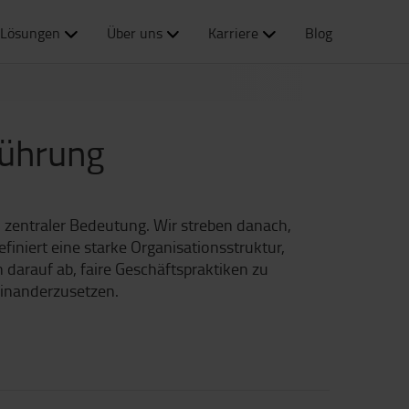
Lösungen
Über uns
Karriere
Blog
führung
n zentraler Bedeutung. Wir streben danach,
iniert eine starke Organisationsstruktur,
n darauf ab, faire Geschäftspraktiken zu
einanderzusetzen.