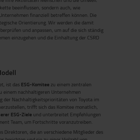
wie ihre Aktivitäten Menschen und die Umwelt
ette beeinflussen, sondern auch, wie
Unternehmen finanziell betreffen können. Die
egische Orientierung. Wir werden die damit
überprüfen und anpassen, um auf die sich ständig
emen einzugehen und die Einhaltung der CSRD
odell
ESG-Komitee
, ist das
zu einem zentralen
zu einem nachhaltigeren Unternehmen
 der Nachhaltigkeitsprioritäten von Toyota im
zustellen, trifft sich das Komitee monatlich,
erer ESG-Ziele
und unterbreitet Empfehlungen
ent Team, um Fortschritte voranzutreiben.
 Direktoren, die an verschiedene Mitglieder des
berichten und sie zu einer Vielzahl von