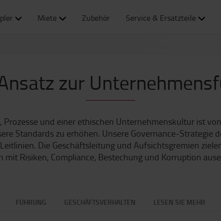
pler
Miete
Zubehör
Service & Ersatzteile
Ansatz zur Unternehmens
ien, Prozesse und einer ethischen Unternehmenskultur ist vo
ere Standards zu erhöhen. Unsere Governance-Strategie def
Leitlinien. Die Geschäftsleitung und Aufsichtsgremien ziele
h mit Risiken, Compliance, Bestechung und Korruption aus
FÜHRUNG
GESCHÄFTSVERHALTEN
LESEN SIE MEHR