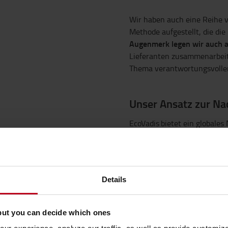
Wir haben auch eine Reihe v
Methode aufgestellt, die di
Augenmerk legen wir auch a
Lieferanten zusammenarbeit
Thema verantwortungsvoller
Unser Ansatz zur Na
EcoVadis bietet ein globale
Unternehmen – mit über 15
mehr als 200 Branchen. Die 
Unternehmen, die Bewertung
Als europäische Organisatio
Details
Nachhaltigkeitsleist
unsere
und verantwortungsvollem 
bewertet.
but you can decide which ones