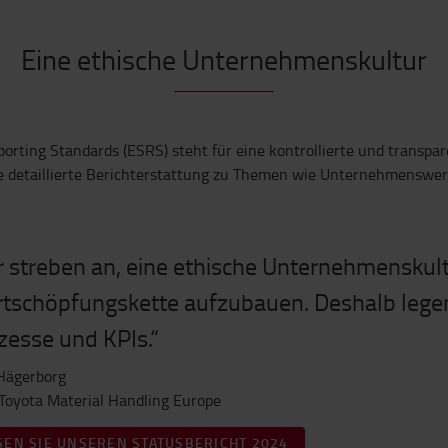
Eine ethische Unternehmenskultur
porting Standards (ESRS) steht für eine kontrollierte und trans
e detaillierte Berichterstattung zu Themen wie Unternehmenswe
r streben an, eine ethische Unternehmenskult
tschöpfungskette aufzubauen. Deshalb legen 
zesse und KPIs.“
Hägerborg
Toyota Material Handling Europe
SEN SIE UNSEREN STATUSBERICHT 2024