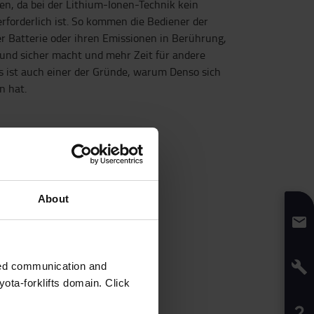
en, da bei der Lithium-Ionen-Technik kein
rforderlich ist. So kommen die Bediener der
r Batterie oder ihren Emissionen in Berührung,
und sicher macht und mehr Zeit für andere
es ist auch einer der Gründe, warum Denso sich
n hat.
About
zed communication and
ota-forklifts domain. Click