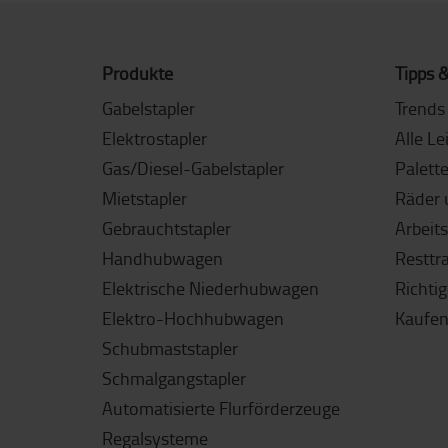
Produkte
Tipps &
Gabelstapler
Trends 
Elektrostapler
Alle Le
Gas/Diesel-Gabelstapler
Palett
Mietstapler
Räder 
Gebrauchtstapler
Arbeit
Handhubwagen
Resttr
Elektrische Niederhubwagen
Richti
Elektro-Hochhubwagen
Kaufen
Schubmaststapler
Schmalgangstapler
Automatisierte Flurförderzeuge
Regalsysteme