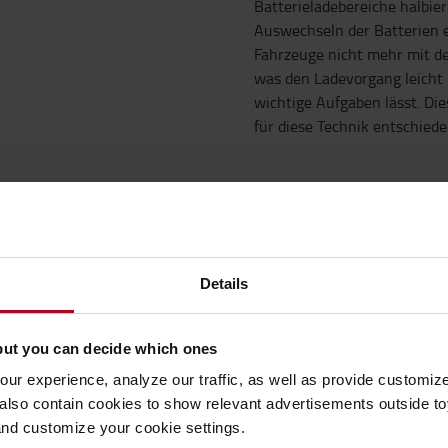
Batterieladebereiche halbier
Auswechseln der Batterien e
Fahrzeuge nicht mehr mit de
was den Ladevorgang leicht 
wichtige Aufgaben lässt. Di
für diese Technik entschiede
en-Technik den Bedienern bei
n auch, die Produktivität
Details
 der Teamleiter Jiri
um-Ionen-Stapler lediglich
t. Das heisst, wir stehen
but you can decide which ones
station zu fahren: Wir
ur experience, analyze our traffic, as well as provide customi
ir Pause machen.“
lso contain cookies to show relevant advertisements outside toy
ach sind die Lithium-Ionen-
and customize your cookie settings.
en Fahrzeugen für uns sehr