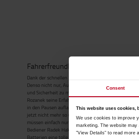
Fahrerfreundliche Technik
Dank der schnellen Ladezeiten hilft die Lithium-Ion
Denso nicht nur, Ausfallzeiten zu minimieren, sonder
Consent
und Sicherheit zu maximieren. Und in der Tat schildert
Rozanek seine Erfahrungen so: „Wir müssen die Lithi
in den Pausen aufladen, also nur zwei Mal pro Schich
This website uses cookies, 
jetzt nicht mehr so unter Druck, rechtzeitig zur Lade
We use cookies to improve yo
müssen einfach nur den Stecker einstecken, wenn w
marketing. The website may a
Bediener Radek Haken stimmt zu: „Meiner Meinung n
"View Details" to read more 
Batterien eine tolle Sache, da das Arbeiten mit dies