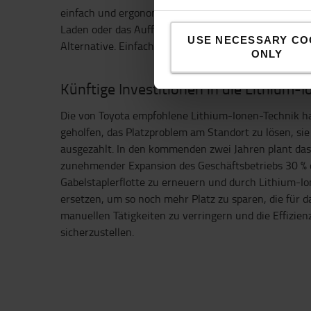
einfach und ergonomisch ist. Wir müssen uns keine
Laden oder das Auffüllen von Wasser machen, daher i
USE NECESSARY CO
Alternative. Einfach perfekt!“
ONLY
Künftige Investitionen in die Lithium-
Die von Toyota empfohlene Lithium-Ionen-Technik ha
geholfen, das Platzproblem am Standort zu lösen, sie
ausgezahlt. In den kommenden zwei Jahren plant da
zunehmender Expansion des Geschäftsbetriebs 30 % 
Gabelstaplerflotte zu erneuern und durch Lithium-I
ersetzen, um so noch mehr Platz zu sparen, die für 
manuellen Tätigkeiten zu verringern und die Effizien
sicherzustellen.