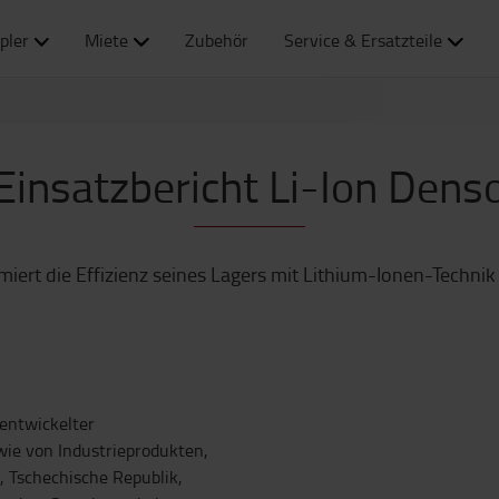
pler
Miete
Zubehör
Service & Ersatzteile
Einsatzbericht Li-Ion Dens
iert die Effizienz seines Lagers mit Lithium-Ionen-Techni
 entwickelter
ie von Industrieprodukten,
c, Tschechische Republik,