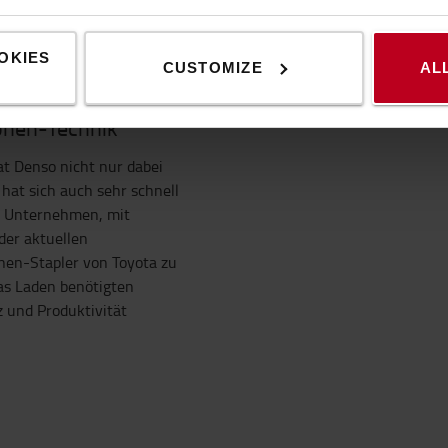
 Gedanken mehr um das
st das eine sichere
OKIES
CUSTOMIZE
AL
Ionen-Technik
t Denso nicht nur dabei
 hat sich auch sehr schnell
s Unternehmen, mit
der aktuellen
onen-Stapler von Toyota zu
das Laden benötigten
z und Produktivität