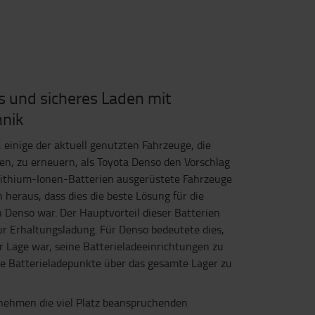
s und sicheres Laden mit
hnik
 einige der aktuell genutzten Fahrzeuge, die
n, zu erneuern, als Toyota Denso den Vorschlag
 Lithium-Ionen-Batterien ausgerüstete Fahrzeuge
ch heraus, dass dies die beste Lösung für die
n Denso war. Der Hauptvorteil dieser Batterien
zur Erhaltungsladung. Für Denso bedeutete dies,
 Lage war, seine Batterieladeeinrichtungen zu
e Batterieladepunkte über das gesamte Lager zu
nehmen die viel Platz beanspruchenden