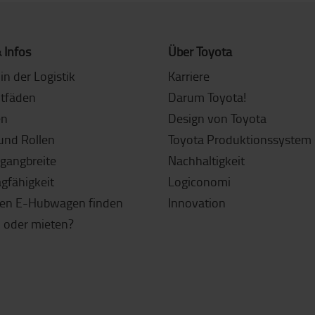
 Infos
Über Toyota
in der Logistik
Karriere
itfäden
Darum Toyota!
en
Design von Toyota
und Rollen
Toyota Produktionssystem 
sgangbreite
Nachhaltigkeit
agfähigkeit
Logiconomi
gen E-Hubwagen finden
Innovation
 oder mieten?