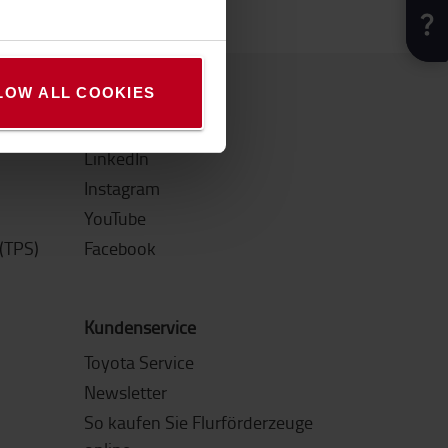
LOW ALL COOKIES
Social Media
LinkedIn
Instagram
YouTube
(TPS)
Facebook
Kundenservice
Toyota Service
Newsletter
So kaufen Sie Flurförderzeuge