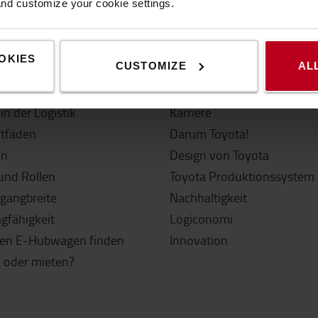
and customize your cookie settings.
OKIES
CUSTOMIZE
AL
 Infos
Über Toyota
in der Logistik
Karriere
itfäden
Darum Toyota!
en
Design von Toyota
und Rollen
Toyota Produktionssystem 
sgangbreite
Nachhaltigkeit
agfähigkeit
Logiconomi
gen E-Hubwagen finden
Innovation
 oder mieten?