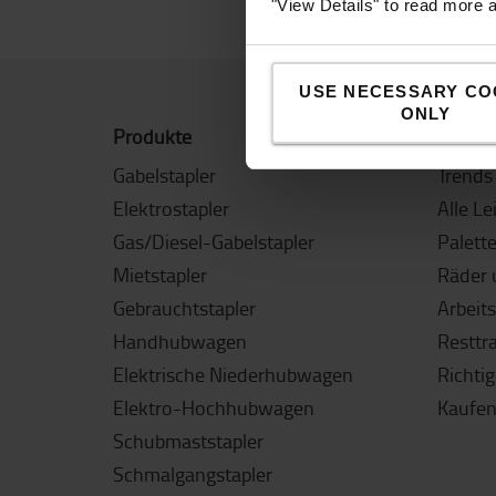
"View Details" to read more 
USE NECESSARY CO
ONLY
Produkte
Tipps &
Gabelstapler
Trends 
Elektrostapler
Alle Le
Gas/Diesel-Gabelstapler
Palett
Mietstapler
Räder 
Gebrauchtstapler
Arbeit
Handhubwagen
Resttr
Elektrische Niederhubwagen
Richti
Elektro-Hochhubwagen
Kaufen
Schubmaststapler
Schmalgangstapler