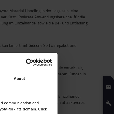
ota Material Handling in der Lage sein, eine
h verkürzt. Konkrete Anwendungsbereiche, für die
klung im Einzelhandel sowie die Be- und Entladung
g, kombiniert mit Gideons Softwarepaket und
en Software-Stack und Vision-Module entwickelt,
freundlichkeit kombinieren und unseren Kunden in
About
n für die Auftragsabwicklung im Einzelhandel.
rch die Gideon Technologie ein noch attraktiveres
zed communication and
ota-forklifts domain. Click