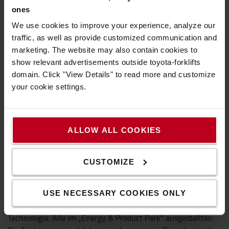
wirtschaft? Wie können die Anforderungen des Green Deal
ones
und ihre Auswirkungen am besten antizipiert werden? Und,
We use cookies to improve your experience, analyze our
was noch wichtiger ist, wie lassen sich Nachhaltigkeit und
traffic, as well as provide customized communication and
Gewinn miteinander vereinbaren?" Marc Maureaux wird in
marketing. The website may also contain cookies to
seinem Vortrag auf diese Fragen eingehen. Der Senior
show relevant advertisements outside toyota-forklifts
Sustainability Manager wird einen Einblick geben, wie Toyota
domain. Click "View Details" to read more and customize
diese Prioritäten angeht und Lösungen für seine Kunden und
your cookie settings.
die gesamte Wertschöpfungskette anbietet.
Elektro- und Brennstoffzellentechnologie im „Energy &
ALLOW ALL COOKIES
Product Park“
CUSTOMIZE
Die Toyota Geräte sind die wahren Athleten für jede
Lagerdisziplin. Um Kunden bei der Reduktion von CO
-
2
Emissionen zu unterstützen, setzt Toyota Material Handling
USE NECESSARY COOKIES ONLY
verstärkt auf die Lithium-Ionen- und Brennstoffzellen-
Technologie. Alle im „Energy & Product Park“ ausgestellten