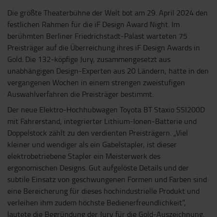
Die größte Theaterbühne der Welt bot am 29. April 2024 den
festlichen Rahmen für die iF Design Award Night. Im
berühmten Berliner Friedrichstadt-Palast warteten 75
Preisträger auf die Überreichung ihres iF Design Awards in
Gold. Die 132-köpfige Jury, zusammengesetzt aus
unabhängigen Design-Experten aus 20 Ländern, hatte in den
vergangenen Wochen in einem strengen zweistufigen
Auswahlverfahren die Preisträger bestimmt.
Der neue Elektro-Hochhubwagen Toyota BT Staxio SSI200D
mit Fahrerstand, integrierter Lithium-Ionen-Batterie und
Doppelstock zählt zu den verdienten Preisträgern. „Viel
kleiner und wendiger als ein Gabelstapler, ist dieser
elektrobetriebene Stapler ein Meisterwerk des
ergonomischen Designs. Gut aufgelöste Details und der
subtile Einsatz von geschwungenen Formen und Farben sind
eine Bereicherung für dieses hochindustrielle Produkt und
verleihen ihm zudem höchste Bedienerfreundlichkeit“,
lautete die Begründung der Jury für die Gold-Auszeichnung.