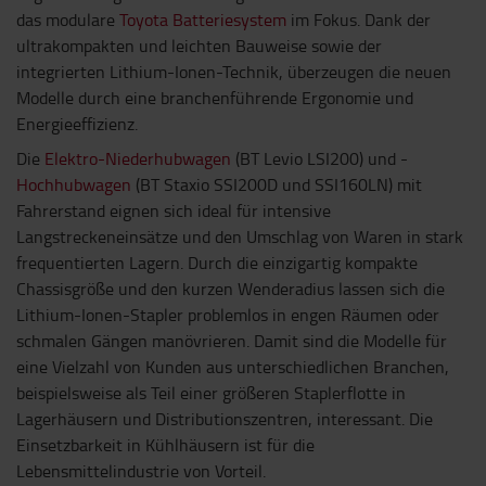
das modulare
Toyota Batteriesystem
im Fokus. Dank der
ultrakompakten und leichten Bauweise sowie der
integrierten Lithium-Ionen-Technik, überzeugen die neuen
Modelle durch eine branchenführende Ergonomie und
Energieeffizienz.
Die
Elektro-Niederhubwagen
(BT Levio LSI200) und -
Hochhubwagen
(BT Staxio SSI200D und SSI160LN) mit
Fahrerstand eignen sich ideal für intensive
Langstreckeneinsätze und den Umschlag von Waren in stark
frequentierten Lagern. Durch die einzigartig kompakte
Chassisgröße und den kurzen Wenderadius lassen sich die
Lithium-Ionen-Stapler problemlos in engen Räumen oder
schmalen Gängen manövrieren. Damit sind die Modelle für
eine Vielzahl von Kunden aus unterschiedlichen Branchen,
beispielsweise als Teil einer größeren Staplerflotte in
Lagerhäusern und Distributionszentren, interessant. Die
Einsetzbarkeit in Kühlhäusern ist für die
Lebensmittelindustrie von Vorteil.