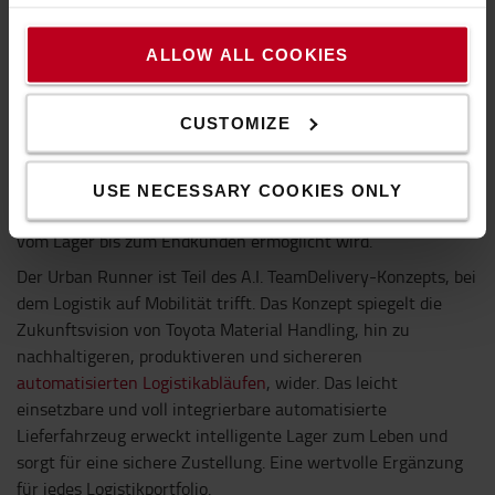
und Cloud-Kollaboration der perfekte Teamplayer in der
Logistik.
ALLOW ALL COOKIES
Kameratechnologien, Edge Computing und KI ermöglichen es
dem Lieferfahrzeug Personen- und Objekterkennung,
CUSTOMIZE
eigenständige Entscheidungsfindung und
Handlungsprioritäten beizubringen. Das Gerät kann somit
Situationen einschätzen und entsprechend in Echtzeit
USE NECESSARY COOKIES ONLY
reagieren, so dass ein reibungsloser Distributionsprozess
vom Lager bis zum Endkunden ermöglicht wird.
Der Urban Runner ist Teil des A.I. TeamDelivery-Konzepts, bei
dem Logistik auf Mobilität trifft. Das Konzept spiegelt die
Zukunftsvision von Toyota Material Handling, hin zu
nachhaltigeren, produktiveren und sichereren
automatisierten Logistikabläufen
, wider. Das leicht
einsetzbare und voll integrierbare automatisierte
Lieferfahrzeug erweckt intelligente Lager zum Leben und
sorgt für eine sichere Zustellung. Eine wertvolle Ergänzung
für jedes Logistikportfolio.