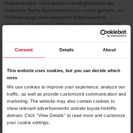
Produktdesigner und Ingenieure die Möglichkeiten des
modularen Toyota Batteriesystems zu nutzen gemacht, um
Flurförderzeuge ohne klassischen Batterieraum zu
entwerfen. Die einzelnen Batteriemodule werden dabei in
das Gerät integriert und ermöglichen so ganz neue
Gerätedesigns.
Mit der Entwicklung des Elektro-Niederhubwagen BT Levio
Consent
Details
About
LWI160 wurde das RED-Projekt erstmals in die Realität
umgesetzt und direkt mit dem iF Design Award 2020
ausgezeichnet. Die neue S-Serie der Lagertechnikgeräte
This website uses cookies, but you can decide which
führt diesen Weg konsequent fort, während Toyotas Designer
ones
und Ingenieure bereits an weiteren Geräten, die die neuen
We use cookies to improve your experience, analyze our
Möglichkeiten des modularen Batteriesystems beim
traffic, as well as provide customized communication and
Gerätedesign nutzen, arbeiten.
marketing. The website may also contain cookies to
Zukunftsvision für die Logistik
show relevant advertisements outside toyota-forklifts
domain. Click "View Details" to read more and customize
Die mit dem iF Design Award ausgezeichnete Konzeptstudie
your cookie settings.
Urban Runner ist mit seinem kompakten und vereinfachten
Design sowie der eingebauten Künstlichen Intelligenz (KI)