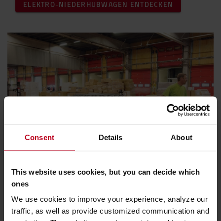
ELEKTRO-NIEDERHUBWAGEN ENTDECKEN
Consent
Details
About
This website uses cookies, but you can decide which
Handhubwagen Guide
ones
We use cookies to improve your experience, analyze our
Die BT Lifter Hubwagen von Toyota Material
traffic, as well as provide customized communication and
Handling stellen eine kostengünstige, langlebige und