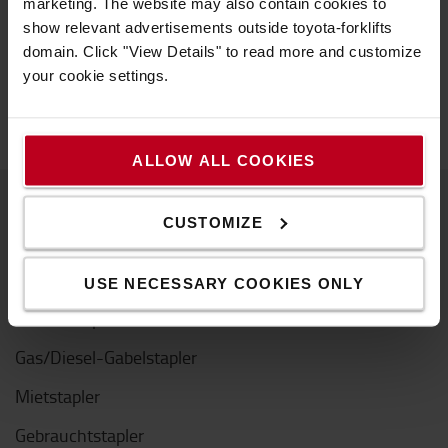
marketing. The website may also contain cookies to
zuverlässige Transportlösung dar.
show relevant advertisements outside toyota-forklifts
domain. Click "View Details" to read more and customize
HANDHUBWAGEN FINDEN
your cookie settings.
ALLOW ALL COOKIES
CUSTOMIZE
Produkte
Gabelstapler
USE NECESSARY COOKIES ONLY
Elektrostapler
Gas/Diesel-Gabelstapler
Mietstapler
Gebrauchtstapler