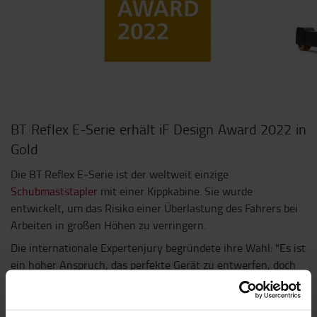
BT Reflex E-Serie erhält iF Design Award 2022 in
Gold
Die BT Reflex E-Serie ist der weltweit einzige
Schubmaststapler
mit einer Kippkabine. Sie wurde
entwickelt, um das Risiko einer Überlastung des Fahrers bei
Arbeiten in großen Höhen zu verringern.
Die internationale Expertenjury begründete ihre Wahl: "Es ist
ein hoher Anspruch, das perfekte Gerät zu entwerfen, doch
genau das hat Toyota mit dem neuen Schubmaststapler der
BT Reflex E-Serie geschafft. Er ist in jeder Hinsicht ein
Beispiel für herausragendes Design und setzt neue Maßstäbe