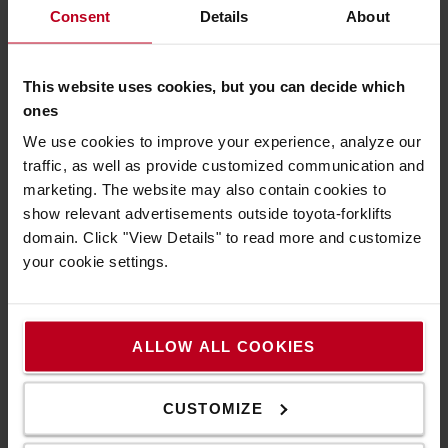
Consent
Details
About
in puncto Sicherheit, Ergonomie und Energieeffizienz. Dieser
fahrerfreundliche Stapler ist ein wohlverdienter Gold-
Gewinner".
This website uses cookies, but you can decide which
Der BT Reflex wurde im Mai 2021 auf den Markt gebracht
ones
und erhielt Anfang des Jahres bereits den German Design
We use cookies to improve your experience, analyze our
Award.
traffic, as well as provide customized communication and
marketing. The website may also contain cookies to
Toyota Traigo80 – Neuer Elektro-Gabelstapler
show relevant advertisements outside toyota-forklifts
domain. Click "View Details" to read more and customize
mit iF Design Award 2022 ausgezeichnet
your cookie settings.
Die vollständig entkoppelte Fahrerkabine des
Elektro-
Gegengewichtsstaplers
Traigo80 schützt den Fahrer vor Lärm
und Vibrationen. Dennoch ist sie komfortabel und äußerst
ALLOW ALL COOKIES
bedienerfreundlich. Der Touchscreen ermöglicht eine
einfache Interaktion zwischen Stapler und Fahrer. Der mit
einem Lithium-Ionen-Akku betriebene Stapler zeichnet sich
CUSTOMIZE
durch eine hervorragende Ergonomie und ein robustes