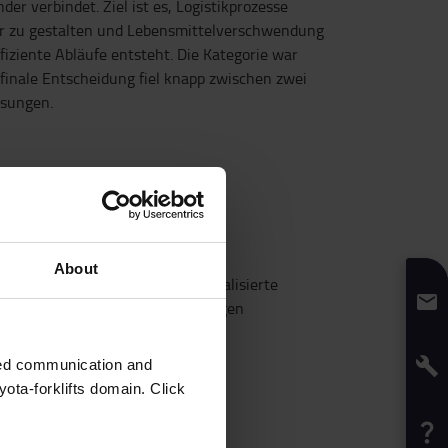
der verbindet. Ziel ist es, Logistikprozesse
ter zu gestalten und Lebensmittelverschwendung
ffiziente Abläufe entsteht. Die Kategorie war
 finale Entscheidung fiel knapp zwischen zwei
ösungen.
About
. Durch lokale Agenten und zentralisierte
ichtigen Waren und Dienstleistungen
zed communication and
ota-forklifts domain. Click
 Indien