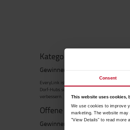
Kategorie Business Innova
Gewinner: EveryLink – Sihyung K
Consent
EveryLink ist ein gemeinschaftsbasiertes Hub
Dorf-Hubs soll das Konzept Kosten senken, d
verbessern.
This website uses cookies, 
We use cookies to improve yo
Offene Kategorie: MaternL
marketing. The website may a
"View Details" to read more 
Gewinner: MaternLink – Reva Rajg