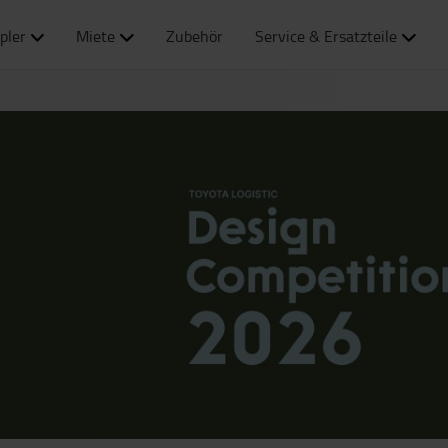
pler
Miete
Zubehör
Service & Ersatzteile