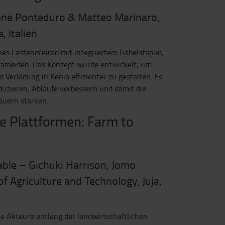
ene Ponteduro & Matteo Marinaro,
, Italien
nes Lastendreirad mit integriertem Gabelstapler,
erameisen. Das Konzept wurde entwickelt, um
Verladung in Kenia effizienter zu gestalten. Es
duzieren, Abläufe verbessern und damit die
auern stärken.
le Plattformen: Farm to
ble – Gichuki Harrison, Jomo
f Agriculture and Technology, Juja,
die Akteure entlang der landwirtschaftlichen