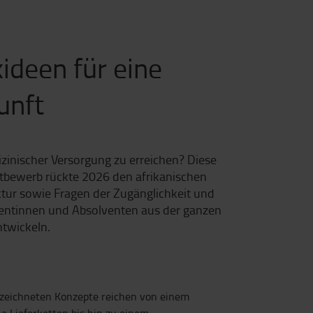
ideen für eine
unft
inischer Versorgung zu erreichen? Diese
ettbewerb rückte 2026 den afrikanischen
ktur sowie Fragen der Zugänglichkeit und
ventinnen und Absolventen aus der ganzen
ntwickeln.
gezeichneten Konzepte reichen von einem
e Lieferketten bis hin zu einem