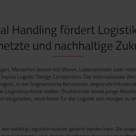
al Handling fördert Logistik
netzte und nachhaltige Zuk
agen, Menschen besser mit Waren, Lebensmitteln oder mediz
 Toyota Logistic Design Competition. Der internationale W
egion, in der fragmentierte Netzwerke, begrenzte Infrastru
n Logistiksysteme stellen. Studierende sowie junge Absol
n eingeladen, neue Ideen für die Logistik von morgen zu e
 wie vielfältig Logistikinnovation gedacht werden kann. Die aus
tem Gabelstapler über digitale Plattformen für landwirtschaftlich