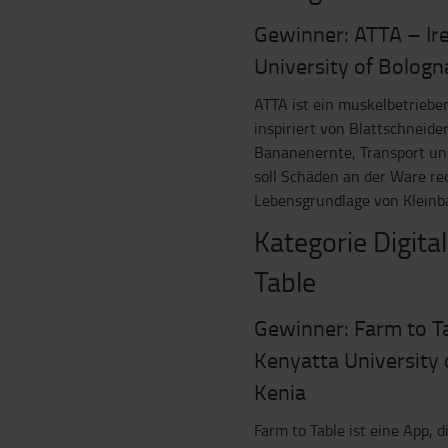
Gewinner: ATTA – Ir
University of Bologna
ATTA ist ein muskelbetriebe
inspiriert von Blattschneid
Bananenernte, Transport und 
soll Schäden an der Ware re
Lebensgrundlage von Kleinb
Kategorie Digita
Table
Gewinner: Farm to Ta
Kenyatta University o
Kenia
Farm to Table ist eine App, 