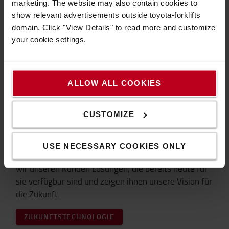
marketing. The website may also contain cookies to
Willkommen im Team
show relevant advertisements outside toyota-forklifts
domain. Click "View Details" to read more and customize
Der Schlüssel zu unserem Erfolg liegt darin, immer
your cookie settings.
mit Menschen zusammenzuarbeiten, die die gleiche
Leidenschaft für Logistik entwickeln, wie wir.
KARRIERE BEI TOYOTA
ALLOW ALL COOKIES
CUSTOMIZE
Zukunftstechnologie
USE NECESSARY COOKIES ONLY
Mit Smart Logistics und "Logiconomi" präsentieren
wir unseren Kunden Lösungen, die bereits heute für
sie verfügbar sind und zeigen ihnen unsere Vision für
die Zukunft.
ZUKUNFTSTECHNOLOGIE