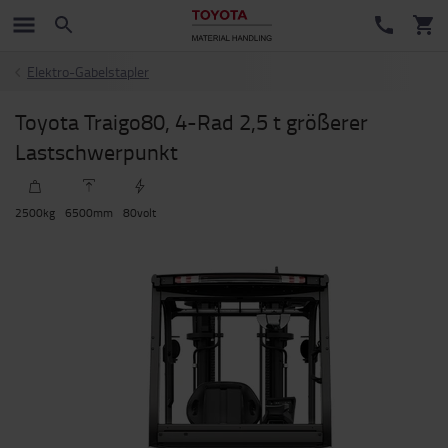
Elektro-Gabelstapler
Toyota Traigo80, 4-Rad 2,5 t größerer
Lastschwerpunkt
2500
kg
6500
mm
80
volt