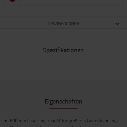
Beugen Sie unerwarteten Standzeiten und teuren Reparaturen vor!
SPEZIFIKATIONEN
Spezifikationen
Eigenschaften
600 mm Lastschwerpunkt für größeres Lastenhandling