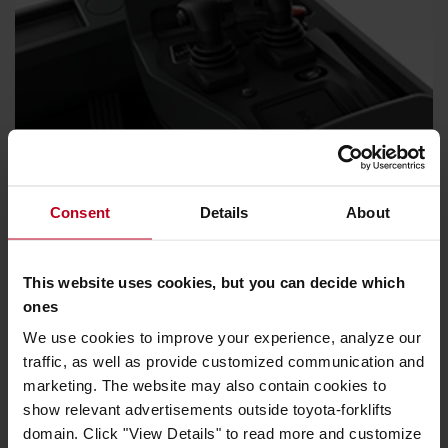
Intuitives Touchscreen-Display
Consent
Details
About
Der große optionale Farb-Touchscreen versorgt den
Bediener über seine intuitive Benutzeroberfläche mit
wichtigen Informationen und trägt somit zur Steigerung
This website uses cookies, but you can decide which
der Fahrerproduktivität bei.
ones
We use cookies to improve your experience, analyze our
traffic, as well as provide customized communication and
marketing. The website may also contain cookies to
show relevant advertisements outside toyota-forklifts
domain. Click "View Details" to read more and customize