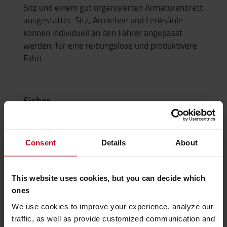
Sitz und einem gut organisierten Armaturenbrett
ausgestattet. Sitz, Armlehne und Lenksäule
können individuell an den Fahrer angepasst
werden, für eine reibungslose und produktivere
Fahrt.
Sicher
Hervorragende Rundumsicht und eine Reihe von
LED-Leuchten sorgen für einen sicheren Einsatz
im Innen- und Außenbereich.
Consent
Details
About
This website uses cookies, but you can decide which
Manövrierbar
ones
Dank des scharfen Lenkwinkels am Heck lässt
We use cookies to improve your experience, analyze our
sich der Stapler problemlos in engen Bereichen
traffic, as well as provide customized communication and