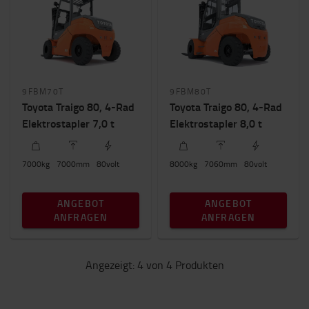
2800mm
-
2900mm
9FBM70T
9FBM80T
Toyota Traigo 80, 4-Rad
Toyota Traigo 80, 4-Rad
Elektrostapler 7,0 t
Elektrostapler 8,0 t
7000
kg
7000
mm
80
volt
8000
kg
7060
mm
80
volt
ANGEBOT
ANGEBOT
ANFRAGEN
ANFRAGEN
Angezeigt: 4 von 4 Produkten