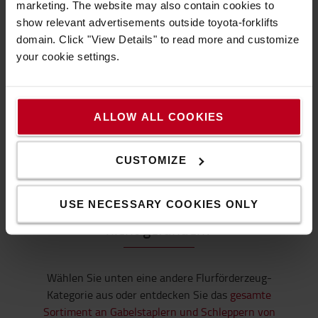
wie Produktions- oder Lagerhallen manövrieren.
marketing. The website may also contain cookies to
show relevant advertisements outside toyota-forklifts
domain. Click "View Details" to read more and customize
your cookie settings.
Hohe Leistung im Außenbereich
Die leistungsstarken Motoren bieten eine starke
Steigfähigkeit und eine hohe
ALLOW ALL COOKIES
Fahrgeschwindigkeit. In Kombination mit der gut
geschützten Antriebseinheit ist der Traigo80 für
anspruchsvolle Anwendungen bestens geeignet.
CUSTOMIZE
Haben Sie das gewünschte Gerät
USE NECESSARY COOKIES ONLY
nicht gefunden?
Wählen Sie unten eine andere Flurförderzeug-
Kategorie aus oder entdecken Sie das
gesamte
Sortiment an Gabelstaplern und Schleppern von