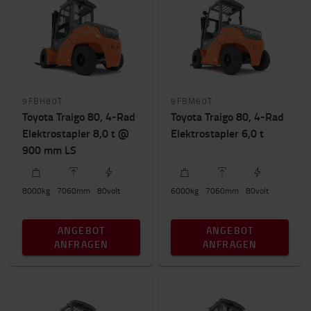
2000 bis 5000 kg
6000 bis 8000 kg
Einsatzbereiche
Produktion
(4)
Lagerhallen
(4)
9FBH80T
9FBM60T
Außeneinsatz
(4)
Toyota Traigo 80, 4-Rad
Toyota Traigo 80, 4-Rad
Elektrostapler 8,0 t @
Elektrostapler 6,0 t
Nenntragfähigkeit von - bis
900 mm LS
6000kg
-
8000kg
8000
kg
7060
mm
80
volt
6000
kg
7060
mm
80
volt
Hubhöhe von - bis
7000mm
-
7100mm
ANGEBOT
ANGEBOT
ANFRAGEN
ANFRAGEN
Räderanzahl
4
(4)
Bauhöhe von - bis