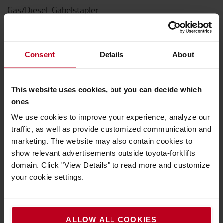
Gas/Diesel-Gabelstapler
Mietstapler
Gebrauchtstapler
Consent
Details
About
Handhubwagen
Elektrische Niederhubwagen
This website uses cookies, but you can decide which
ones
Elektro-Hochhubwagen
We use cookies to improve your experience, analyze our
Schubmaststapler
traffic, as well as provide customized communication and
marketing. The website may also contain cookies to
Schmalgangstapler
show relevant advertisements outside toyota-forklifts
Automatisierte Flurförderzeuge
domain. Click "View Details" to read more and customize
your cookie settings.
Regalsysteme
Tipps & Infos
ALLOW ALL COOKIES