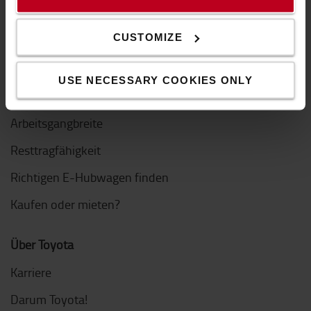
Trends in der Logistik
CUSTOMIZE
Alle Leitfäden
Paletten
USE NECESSARY COOKIES ONLY
Räder und Rollen
Arbeitsgangbreite
Resttragfähigkeit
Richtigen E-Hubwagen finden
Kaufen oder mieten?
Über Toyota
Karriere
Darum Toyota!