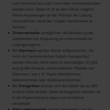
vom Fahrersitz aus nach links oder rechts
verschoben
werden kann
. Dadurch ist es dem
Fahrer
möglich,
kleine Anpassungen an
der Position der Ladung
vor
zu
nehmen
, ohne den Stapler manövrieren zu
müssen.
Zinkenversteller
ermöglichen die Verstellung der
Gabelzinken zur Anpassung an unterschiedliche
Ladungsträ
g
er
es.
Klammern
Mit
werden Waren aufgenommen, die
nicht mit herkömmlichen Gabeln transportier
t
werden können
,
ohne diese zu beschädigen.
Es gibt
eine große Auswahl
verschiedenster Modelle von
Klammern, wie z. B.
Papier
rollenklammer
,
Ballenklammer
oder
Weißwarenklammer.
Drehgeräten
Bei
k
önnen sich
die Gabeln
bis zu 360
Grad im Kreis drehen.
Diese Anbaugeräte werden
z.B.
in der Papierindustrie sowie zum Entleeren
verwendet.
Mehrpalettengabeln
werden eingesetzt, um die