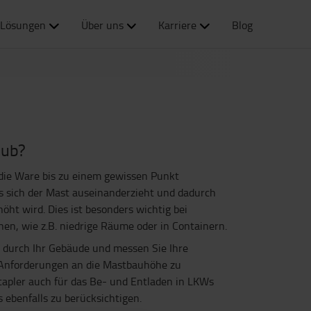
Lösungen
Über uns
Karriere
Blog
hub?
ie Ware bis zu einem gewissen Punkt
s
sich der Mast auseinanderzieht und dadurch
öht wird. Dies ist besonders wichtig bei
hen, wie z.B. niedrige Räume oder in Containern.
 durch Ihr Gebäude und messen Sie
Ihre
Anforderungen an die
Mastbauhöhe
zu
tapler auch
für das
B
e- und
E
ntladen in
LKW
s
s ebenfalls zu berücksichtigen.