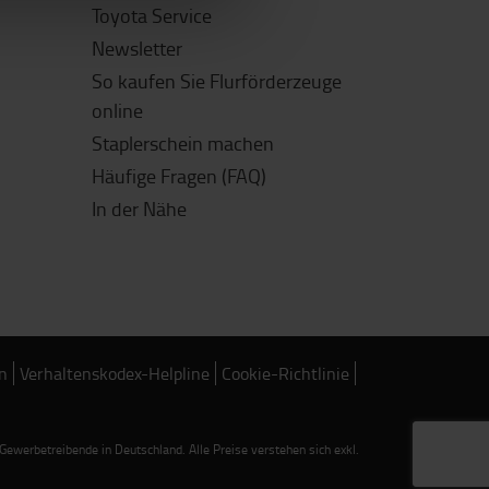
Toyota Service
Newsletter
So kaufen Sie Flurförderzeuge
online
Staplerschein machen
Häufige Fragen (FAQ)
In der Nähe
n
Verhaltenskodex-Helpline
Cookie-Richtlinie
werbetreibende in Deutschland. Alle Preise verstehen sich exkl.