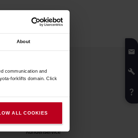
About
Social Media
zed communication and
LinkedIn
ota-forklifts domain. Click
Instagram
YouTube
(TPS)
Facebook
LOW ALL COOKIES
Kundenservice