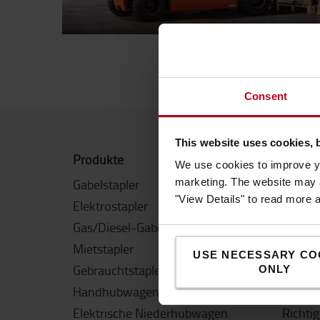
Consent
This website uses cookies, 
Produkte
Tipps &
We use cookies to improve yo
Gabelstapler
Trends 
marketing. The website may a
"View Details" to read more 
Elektrostapler
Alle Le
Gas/Diesel-Gabelstapler
Palett
Mietstapler
Räder 
USE NECESSARY CO
Gebrauchtstapler
Arbeit
ONLY
Handhubwagen
Resttr
Elektrische Niederhubwagen
Richti