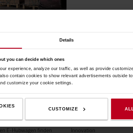
Details
but you can decide which ones
 Infos
Über Toyota
ur experience, analyze our traffic, as well as provide customi
in der Logistik
Karriere
lso contain cookies to show relevant advertisements outside toy
and customize your cookie settings.
itfäden
Darum Toyota!
en
Design von Toyota
und Rollen
Toyota Produktionssystem 
OKIES
CUSTOMIZE
AL
sgangbreite
Nachhaltigkeit
agfähigkeit
Logiconomi
gen E-Hubwagen finden
Innovation