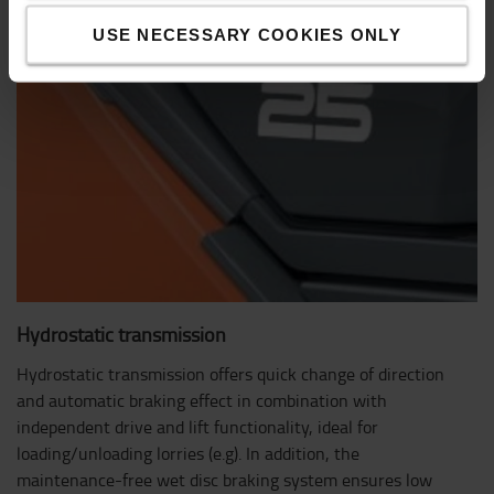
USE NECESSARY COOKIES ONLY
Hydrostatic transmission
Hydrostatic transmission offers quick change of direction
and automatic braking effect in combination with
independent drive and lift functionality, ideal for
loading/unloading lorries (e.g). In addition, the
maintenance-free wet disc braking system ensures low