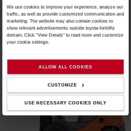
Das Dashboard-Display ist einfach und intuitiv. Alle
We use cookies to improve your experience, analyze our
Bedienelemente sind an einem Ort in einem einzigen
traffic, as well as provide customized communication and
Display integriert, um die Produktivität und den Komfort
marketing. The website may also contain cookies to
der Bediener zu verbessern. Neue Funktionen umfassen:
show relevant advertisements outside toyota-forklifts
Anzeigen für Hydrauliköl, Radposition, Mastneigung,
domain. Click "View Details" to read more and customize
Dieselpartikelfilter (DPF), Fahrtrichtung, Zeit- und
your cookie settings.
Kraftstoffverbrauchsübersicht.
ALLOW ALL COOKIES
CUSTOMIZE
USE NECESSARY COOKIES ONLY