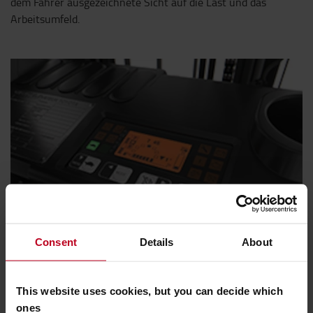
dem Fahrer ausgezeichnete Sicht auf die Last und das
Arbeitsumfeld.
Consent
Details
About
This website uses cookies, but you can decide which
All-in-One-Display
ones