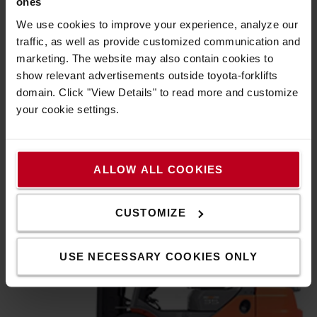
All-in-One-Display
ones
We use cookies to improve your experience, analyze our
Das Dashboard-Display ist einfach und intuitiv. Alle
traffic, as well as provide customized communication and
Bedienelemente sind an einem Ort in einem einzigen
marketing. The website may also contain cookies to
Display integriert, um die Produktivität und den Komfort
show relevant advertisements outside toyota-forklifts
der Bediener zu verbessern. Neue Funktionen umfassen:
domain. Click "View Details" to read more and customize
Anzeigen für Hydrauliköl, Radposition, Mastneigung,
your cookie settings.
Dieselpartikelfilter (DPF), Fahrtrichtung, Zeit- und
Kraftstoffverbrauchsübersicht.
ALLOW ALL COOKIES
CUSTOMIZE
USE NECESSARY COOKIES ONLY