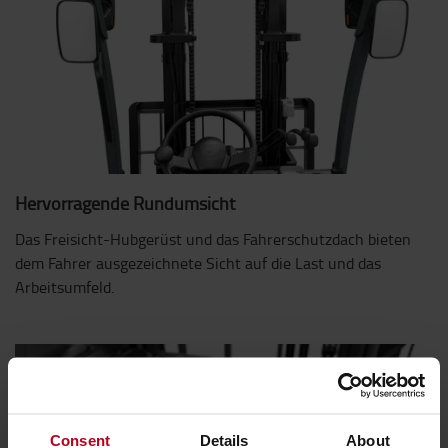
Hervorragende Rundumsicht
Das Freisicht-Hubgerüst und das Fahrerschutzdach bieten
dem Fahrer ausgezeichnete Sicht auf die Last und das
Arbeitsumfeld.
Consent
Details
About