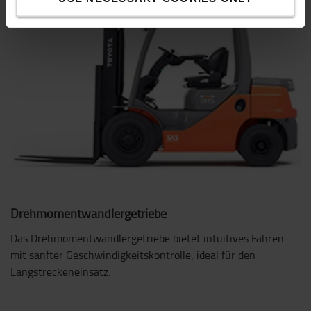
Drehmomentwandlergetriebe
Das Drehmomentwandlergetriebe bietet intuitives Fahren
mit sanfter Geschwindigkeitskontrolle; ideal für den
Langstreckeneinsatz.