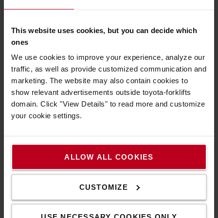
This website uses cookies, but you can decide which
ones
We use cookies to improve your experience, analyze our
traffic, as well as provide customized communication and
marketing. The website may also contain cookies to
show relevant advertisements outside toyota-forklifts
domain. Click "View Details" to read more and customize
your cookie settings.
All-in-one-Display
Das Armaturenbrett-Display ist einfach und intuitiv. Die
Bedienelemente sind alle in einem einzigen Display
ALLOW ALL COOKIES
integriert, um die Produktivität und den Komfort der
Bediener zu erhöhen.
CUSTOMIZE
USE NECESSARY COOKIES ONLY