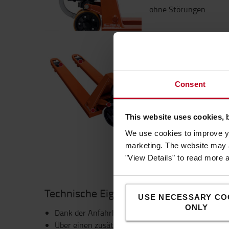
ohne Störungen
12 Schmiernippel
Die Toyota Lifter Hand
Consent
Schmiernippeln ausges
Schmierung, eine läng
This website uses cookies, 
weniger Verschleiß zu 
We use cookies to improve yo
marketing. The website may a
"View Details" to read more 
Technische Eigenschaften
USE NECESSARY CO
ONLY
Dank der Anfahrhilft eignet sich das Gerät für de
Über einen zusätzlichen Hebel am Deichselgriff wi