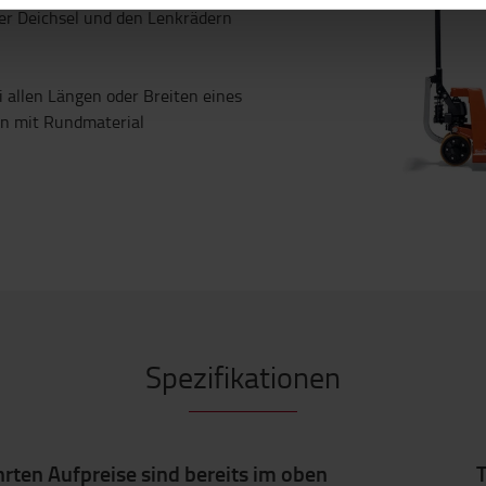
r Deichsel und den Lenkrädern
i allen Längen oder Breiten eines
n mit Rundmaterial
Spezifikationen
hrten Aufpreise sind bereits im oben