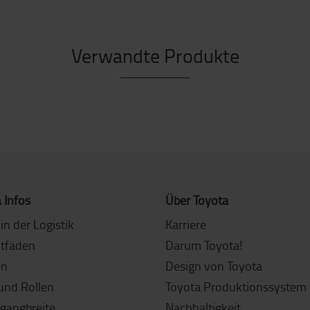
Verwandte Produkte
 Infos
Über Toyota
in der Logistik
Karriere
itfäden
Darum Toyota!
en
Design von Toyota
und Rollen
Toyota Produktionssystem 
sgangbreite
Nachhaltigkeit