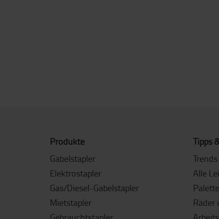
Produkte
Tipps &
Gabelstapler
Trends 
Elektrostapler
Alle Le
Gas/Diesel-Gabelstapler
Palett
Mietstapler
Räder 
Gebrauchtstapler
Arbeit