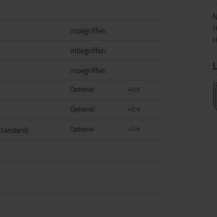
N
H
inbegriffen
H
inbegriffen
L
inbegriffen
Optional
+0 €
Optional
+0 €
Optional
+0 €
Standard)