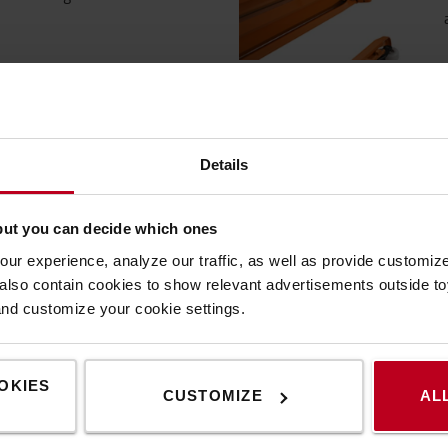
hubwagen sind mit bis zu 12
Details
tattet, um eine bessere
ere Lebensdauer und
but you can decide which ones
gewährleisten.
ur experience, analyze our traffic, as well as provide customi
lso contain cookies to show relevant advertisements outside toy
and customize your cookie settings.
OKIES
CUSTOMIZE
AL
n Transport schwerer Lasten
rd mittels eines