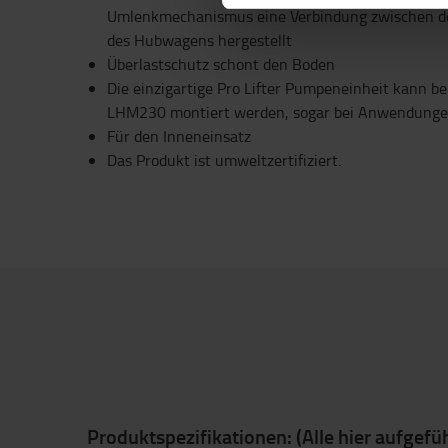
Umlenkmechanismus eine Verbindung zwischen de
des Hubwagens hergestellt
Überlastschutz schont den Boden
Die einzigartige Pro Lifter Pumpeneinheit kann be
LHM230 montiert werden, sogar bei Anwendunge
Für den Inneneinsatz
Das Produkt ist umweltzertifiziert.
Produktspezifikationen: (Alle hier aufgefü