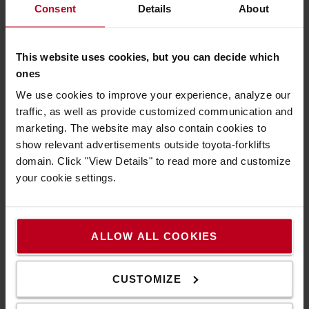
Consent
Details
About
This website uses cookies, but you can decide which
Druckstangen
ones
Die Druckstangen verringern die kostspielige Wartung und
We use cookies to improve your experience, analyze our
erhöhen sowohl die Haltbarkeit als auch die Betriebszeit.
traffic, as well as provide customized communication and
marketing. The website may also contain cookies to
show relevant advertisements outside toyota-forklifts
domain. Click "View Details" to read more and customize
your cookie settings.
ALLOW ALL COOKIES
CUSTOMIZE