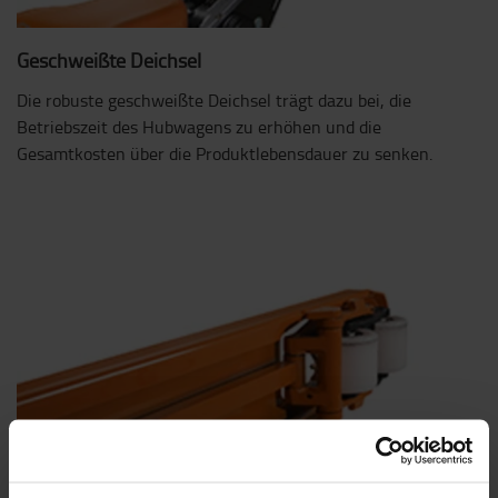
Geschweißte Deichsel
Die robuste geschweißte Deichsel trägt dazu bei, die
Betriebszeit des Hubwagens zu erhöhen und die
Gesamtkosten über die Produktlebensdauer zu senken.