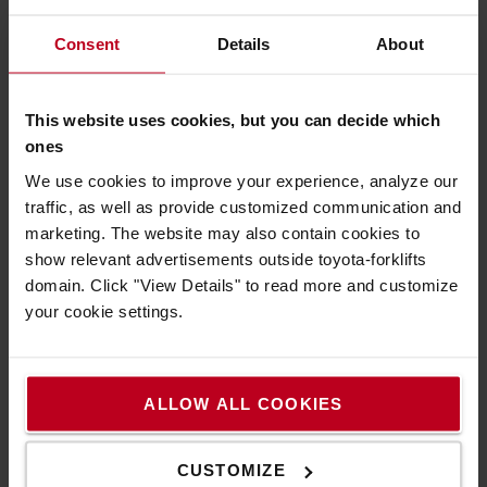
Consent
Details
About
Sanftes Absenken
This website uses cookies, but you can decide which
Die Toyota Senkkontrolle mit Edelstahl-Absenkventil
ones
bietet eine lange, störungsfreie Lebensdauer.
We use cookies to improve your experience, analyze our
traffic, as well as provide customized communication and
marketing. The website may also contain cookies to
show relevant advertisements outside toyota-forklifts
domain. Click "View Details" to read more and customize
your cookie settings.
ALLOW ALL COOKIES
CUSTOMIZE