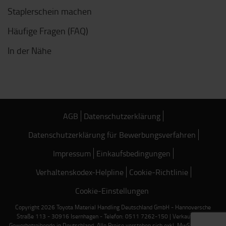
Staplerschein machen
Häufige Fragen (FAQ)
In der Nähe
AGB
Datenschutzerklärung
Datenschutzerklärung für Bewerbungsverfahren
Impressum
Einkaufsbedingungen
Verhaltenskodex-Helpline
Cookie-Richtlinie
Cookie-Einstellungen
Copyright 2026 Toyota Material Handling Deutschland GmbH - Hannoversche
Straße 113 - 30916 Isernhagen - Telefon: 0511 7262-150 | Verkauf nur an
Gewerbetreibende in Deutschland. Alle Preise verstehen sich exkl. MwSt. und zzgl.