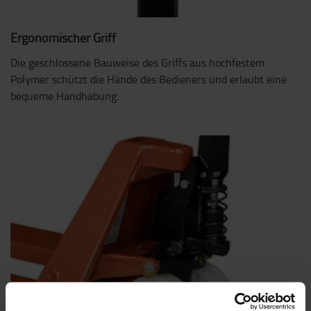
Ergonomischer Griff
Die geschlossene Bauweise des Griffs aus hochfestem
Polymer schützt die Hände des Bedieners und erlaubt eine
bequeme Handhabung.