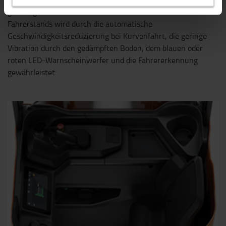
gute Ergonomie. Die Sicherheit des Fahrers innerhalb der
Fahrerstands wird durch die automatische
Geschwindigkeitsreduzierung bei Kurvenfahrt, die geringe
Vibration durch den gedämpften Boden, dem blauen oder
roten LED-Warnscheinwerfer und die Fahrererkennung
gewährleistet.