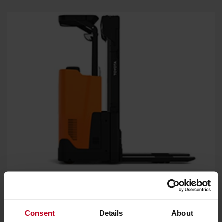
Gutes Fahrverhalten
Die kompakten Abmessungen und der kleine Wenderadius
sorgen für ein ausgezeichnetes Fahrverhalten in beengten
Consent
Details
About