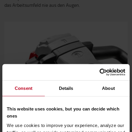
das Arbeitsumfeld nie aus den Augen.
Consent
Details
About
This website uses cookies, but you can decide which
ones
Click-2-Creep Rangierfunktion
We use cookies to improve your experience, analyze our
Sicheres Manövrieren auf engem Raum mit Click-2-Creep