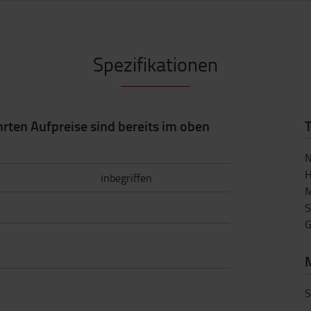
Spezifikationen
hrten Aufpreise sind bereits im oben
N
H
inbegriffen
M
S
G
S