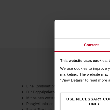
Consent
This website uses cookies, 
We use cookies to improve yo
marketing. The website may a
"View Details" to read more 
Eine Kombination aus der Kompaktheit eines Staple
Für Doppelpalettenhandling mit einziehbarem Ma
Mit seinen verstellbaren Gabeln kann der BT Staxi
USE NECESSARY CO
Rangierfunktion „Click-2-Creep“ für beengte Um
ONLY
Smart Truck: einfach zu vernetzen, zu monitoren 