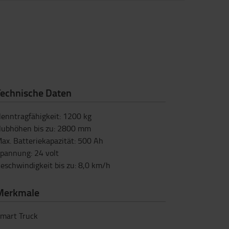
Technische Daten
enntragfähigkeit
:
1200
kg
ubhöhen bis zu
:
2800
mm
ax. Batteriekapazität
:
500
Ah
pannung
:
24
volt
eschwindigkeit bis zu
:
8,0
km/h
Merkmale
mart Truck