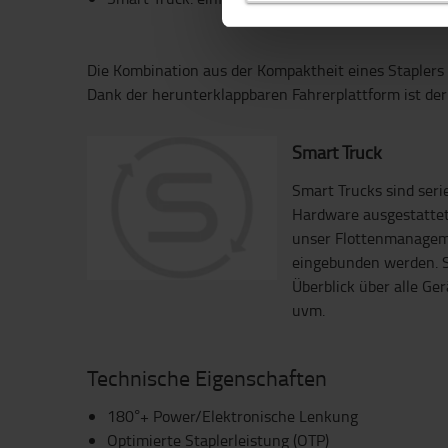
Die Kombination aus der Kompaktheit eines Staplers 
Dank der herunterklappbaren Fahrerplattform ist der 
Smart Truck
Smart Trucks sind ser
Hardware ausgestattet
unser Flottenmanagem
eingebunden werden. S
Überblick über alle Ge
uvm.
Technische Eigenschaften
180°+ Power/Elektronische Lenkung
Optimierte Staplerleistung (OTP)