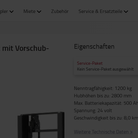
pler
Miete
Zubehör
Service & Ersatzteile
Eigenschaften
t mit Vorschub-
Service-Paket
Kein Service-Paket ausgewählt
Nenntragfähigkeit
:
1200
kg
Hubhöhen bis zu
:
2800
mm
Max. Batteriekapazität
:
500
A
Spannung
:
24
volt
Geschwindigkeit bis zu
:
8,0
km
Weitere Technische Daten
>