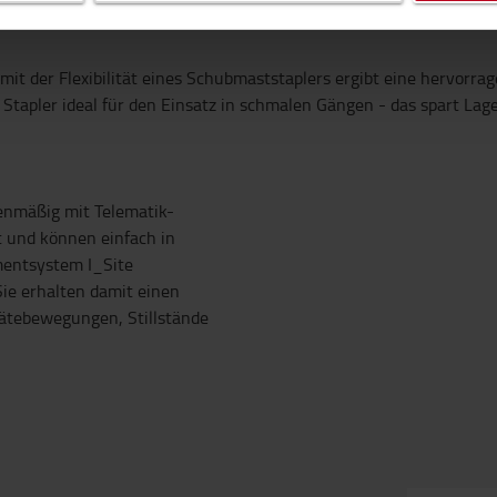
mit der Flexibilität eines Schubmaststaplers ergibt eine hervorr
Stapler ideal für den Einsatz in schmalen Gängen - das spart Lage
ienmäßig mit Telematik-
 und können einfach in
entsystem I_Site
ie erhalten damit einen
rätebewegungen, Stillstände