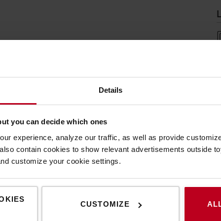
L
Details
but you can decide which ones
Eigenschaften
ur experience, analyze our traffic, as well as provide customi
lso contain cookies to show relevant advertisements outside toy
and customize your cookie settings.
rs mit der Flexibilität eines Schubmaststaplers
st
o viele unterschiedliche Palettentypen befördern
OKIES
CUSTOMIZE
AL
gebungen
und zu optimieren