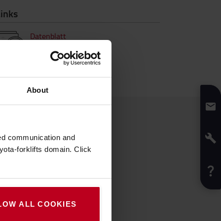
inks
Datenblatt
About
zed communication and
ota-forklifts domain. Click
LOW ALL COOKIES