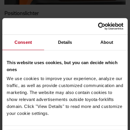
Positionslichter
Für mehr Sicherheit im Lagerbetrieb können integrierte
Positionslichter und blaue oder rote Warnleuchten als
Sonderausstattung bestellt werden. Die Positionslichter
Consent
Details
About
leuchten auf, wenn der Bediener auf dem Kommissionierer
steht. Blaue oder rote Warnleuchten projizieren einen
Punkt auf den Boden, um andere Mitarbeiter auf die
This website uses cookies, but you can decide which
Anwesenheit des Flurförderzeugs aufmerksam zu machen.
ones
We use cookies to improve your experience, analyze our
traffic, as well as provide customized communication and
marketing. The website may also contain cookies to
show relevant advertisements outside toyota-forklifts
domain. Click "View Details" to read more and customize
your cookie settings.