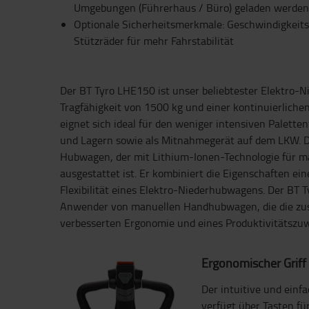
Umgebungen (Führerhaus / Büro) geladen werde
Optionale Sicherheitsmerkmale: Geschwindigkeits
Stützräder für mehr Fahrstabilität
Der BT Tyro LHE150 ist unser beliebtester Elektro-
Tragfähigkeit von 1500 kg und einer kontinuierlichen
eignet sich ideal für den weniger intensiven Palette
und Lagern sowie als Mitnahmegerät auf dem LKW. D
Hubwagen, der mit Lithium-Ionen-Technologie für ma
ausgestattet ist. Er kombiniert die Eigenschaften e
Flexibilität eines Elektro-Niederhubwagens. Der BT Ty
Anwender von manuellen Handhubwagen, die die zusä
verbesserten Ergonomie und eines Produktivitätszu
Ergonomischer Griff
Der intuitive und einf
verfügt über Tasten fü