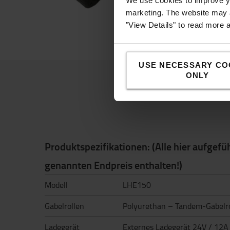
We use cookies to improve yo
Fahreigenschaften zu 
marketing. The website may a
"View Details" to read more 
USE NECESSARY CO
ONLY
Produktspezifikationen: (Alle hier aufgefü
genannten Endpreis enthalten!)
Modell
LHE150
Gabelrollen
Polyurethan – Tandem-Gabelr
Ladegerät
Externes Ladegerät 24V / 12A