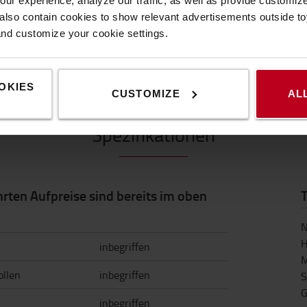
ur experience, analyze our traffic, as well as provide customi
verbessern.
lso contain cookies to show relevant advertisements outside toy
and customize your cookie settings.
OKIES
CUSTOMIZE
AL
Spezifikationen
hrten Aufpreise sind bereits im oben
N
H
inbegriffen
M
ollen
inbegriffen
S
G
inbegriffen