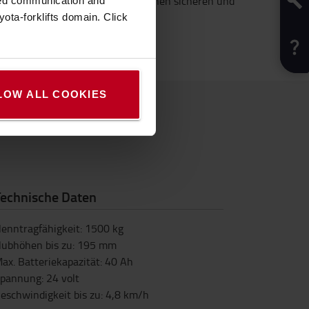
und einfaches Manövrieren für einen sicheren und
zed communication and
ergonomischen Warenumschlag.
ota-forklifts domain. Click
LOW ALL COOKIES
Technische Daten
enntragfähigkeit
:
1500
kg
ubhöhen bis zu
:
195
mm
ax. Batteriekapazität
:
40
Ah
pannung
:
24
volt
eschwindigkeit bis zu
:
4,8
km/h