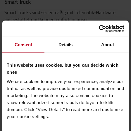
Smart Truck
Smart Trucks sind serienmäßig mit Telematik-Hardware
ausgestattet und können einfach in unser
Flottenmanagementsystem I_Site eingebunden werden.
Sie erhalten damit einen Überblick über alle
Gerätebewegungen, Stillstände uvm.
Consent
Details
About
Technische Eigenschaften
This website uses cookies, but you can decide which
Kraftvoll, komfortabel und wendig
ones
Elektronische Lenkeinheit E-man
We use cookies to improve your experience, analyze our
(optional auch seitlich verstellbar erhältlich)
traffic, as well as provide customized communication and
Niedrige Einstiegshöhe
marketing. The website may also contain cookies to
Verschiedene Anhänge-Möglichkeiten
show relevant advertisements outside toyota-forklifts
BT Powerdrive System
domain. Click "View Details" to read more and customize
Integrierte Folienhalterung
your cookie settings.
Smart Truck mit Telematik-Hardware