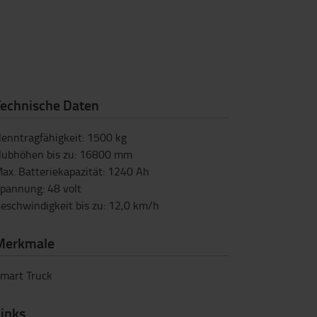
Technische Daten
enntragfähigkeit
:
1500
kg
ubhöhen bis zu
:
16800
mm
ax. Batteriekapazität
:
1240
Ah
pannung
:
48
volt
eschwindigkeit bis zu
:
12,0
km/h
Merkmale
mart Truck
inks