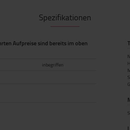
Spezifikationen
hrten Aufpreise sind bereits im oben
N
H
inbegriffen
M
S
G
S
L