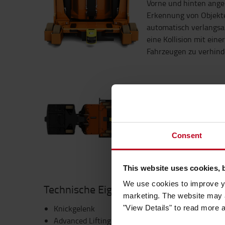
Vorne und hinten ange
Erkennung von Objekte
automatisch verlangsa
eine Kollision mit ein
Fahrzeugen zu verhind
Vierrädriges Chassis
Gewährleistet eine kl
bei geringerer Belastu
Leistungsstarke Doppe
Consent
reduzieren die Zyklusze
This website uses cookies, 
We use cookies to improve yo
Technische Eigenschaften
marketing. The website may a
Knickgelenk
"View Details" to read more 
Advanced Lifting System