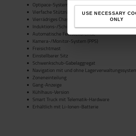
Optipace-System
Vierfache Stützräder
USE NECESSARY CO
Vierrädriges Chassis
ONLY
Induktions-/Schienenführung
Automatische Feststellbremse
Kamera-/Monitor-System (PPS)
Freisichtmast
Einstellbarer Sitz
Schwenkschub-Gabelaggregat
Navigation mit und ohne Lagerverwaltungssyste
Zoneneinteilung
Gang-Anzeige
Kühlhaus-Version
Smart Truck mit Telematik-Hardware
Erhältlich mit Li-Ionen-Batterie