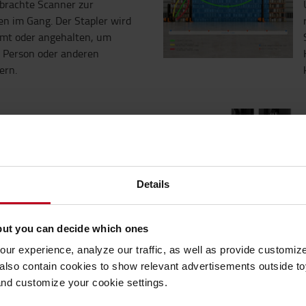
brachte Scanner zur
n im Gang. Der Stapler wird
mt oder angehalten, um
er Person oder anderen
ern.
assenführende Hubkapazität
ng der Böden.
lantriebseinheiten
Details
it.
but you can decide which ones
ur experience, analyze our traffic, as well as provide customi
lso contain cookies to show relevant advertisements outside toy
and customize your cookie settings.