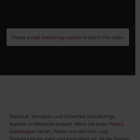
Please
accept marketing-cookies
to watch this video.
Stabilität, Vertrauen und Sicherheit sind wichtige
Aspekte im Materialtransport. Wenn Sie einen
Toyota
Gabelstapler
fahren, fühlen sich alle Fahr- und
Stapelvorgänge stabil und kontrolliert an, da das System