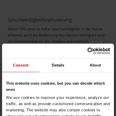
Geschwindigkeitsreduzierung
Wenn SAS eine zu hohe Geschwindigkeit in der Kurve
erkennt, wird die Bedienung des Fahrers korrigiert und
die Geschwindigkeit des Staplers automatisch
angepasst, um die Räder und die Last in der korrekten
Position zu halten. Das Vermeiden von Unfällen sorgt für
die Sicherheit Ihrer Fahrer und für einen exzellenten
Consent
Details
About
Betriebszustand Ihrer Geräte.
This website uses cookies, but you can decide which
ones
We use cookies to improve your experience, analyze our
Neigewinkelbegrenzung bei Vorwärtsneigung
traffic, as well as provide customized communication and
marketing. The website may also contain cookies to
SAS schützt sowohl die Last als auch den Stapler vor