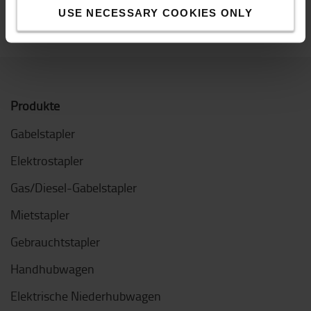
Größe
:
7
USE NECESSARY COOKIES ONLY
Produkte
Gabelstapler
Elektrostapler
Gas/Diesel-Gabelstapler
Mietstapler
Gebrauchtstapler
Handhubwagen
Elektrische Niederhubwagen