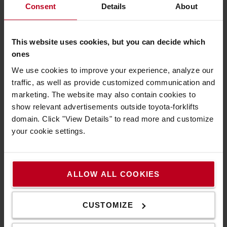
Consent
Details
About
Puderfreie Nitril-Handschuhe
This website uses cookies, but you can decide which
Technische Eigenschaften
ones
We use cookies to improve your experience, analyze our
Material: Nitril
traffic, as well as provide customized communication and
Innen: Puderfrei
marketing. The website may also contain cookies to
Hand: Links & rechts
show relevant advertisements outside toyota-forklifts
Farbe: Blau
domain. Click "View Details" to read more and customize
Länge: 240 mm
your cookie settings.
Dicke: 0,07 mm
AQL level: 1,5
CE-cat (PPE): Cat 3
CE-class (MDD): Class 1
ALLOW ALL COOKIES
ISO 9001, ISO 13485
EN420,EN455, EN374-2 & EN374-3
CUSTOMIZE
Eigenschaften