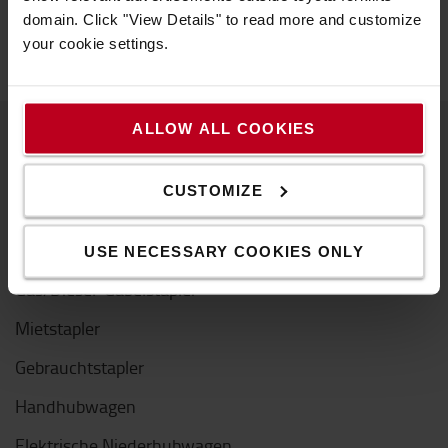
domain. Click "View Details" to read more and customize
Größe
:
7
your cookie settings.
ALLOW ALL COOKIES
Produkte
CUSTOMIZE
Gabelstapler
Elektrostapler
USE NECESSARY COOKIES ONLY
Gas/Diesel-Gabelstapler
Mietstapler
Gebrauchtstapler
Handhubwagen
Elektrische Niederhubwagen