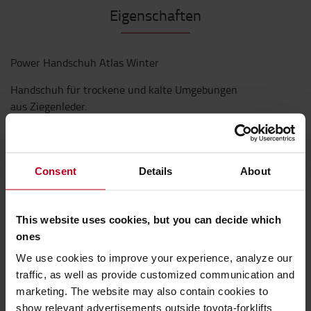
Eigenschaften
Power Handschuh Atlas Winter
Handschuh für trockene und kalte Umgebungen
aus Ziegenleder.
Technische Eigenschaften
Ein flexibler Winterhandschuh mit Oberhand aus
Consent
Details
About
Polyester und einer robusten Innenseite aus
Mikrofleece, die für guten Komfort sorgt. Verstärkte
Finger und verstärkter Daumen. Die Isolierung des
This website uses cookies, but you can decide which
HEAT-MX 100g gibt der Hand guten Schutz bei kaltem
ones
Wetter. Reflektierendes Band am Ringfinger. Gummizug
We use cookies to improve your experience, analyze our
um das gesamte Handgelenk hält den Handschuh in
traffic, as well as provide customized communication and
Position.
marketing. The website may also contain cookies to
Eigenschaften
show relevant advertisements outside toyota-forklifts