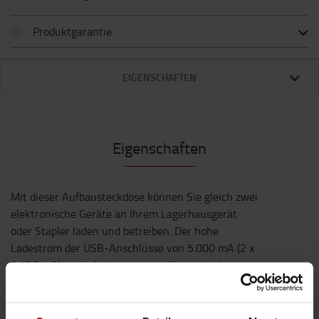
Produktgarantie
EIGENSCHAFTEN
Eigenschaften
Mit dieser Aufbausteckdose können Sie gleich zwei
elektronische Geräte an Ihrem Lagerhausgerät
oder Stapler laden und betreiben. Der hohe
Ladestrom der USB-Anschlüsse von 5.000 mA (2 x
2.500 mA) ermöglicht eine zuverlässige Ladung
von elektronischen Geräten wie Smartphones,
Tablets, etc.