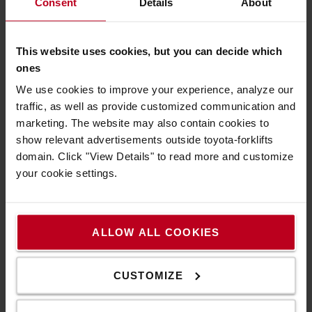
Consent
Details
About
Mit dieser Aufbausteckdose können Sie gleich zwei
elektronische Geräte an Ihrem Lagerhausgerät
oder Stapler laden und betreiben.
This website uses cookies, but you can decide which
Der hohe Ladestrom der USB-Anschlüsse von
ones
5.000 mA (2 x 2.500 mA) ermöglicht eine
We use cookies to improve your experience, analyze our
zuverlässige Ladung von elektronischen Geräten
traffic, as well as provide customized communication and
wie Smartphones, Tablets, etc.
marketing. The website may also contain cookies to
show relevant advertisements outside toyota-forklifts
Technische Eigenschaften
domain. Click "View Details" to read more and customize
USB 2-fach, 12 – 24 V, 2 x 2.500 mA,
your cookie settings.
85 x 33 x 34 mm
Eigenschaften
ALLOW ALL COOKIES
Farbe
:
Schwarz
Höhe
:
3,3
cm
Breite
:
3,4
cm
CUSTOMIZE
Länge
:
8,5
cm
Gewicht
:
1
g