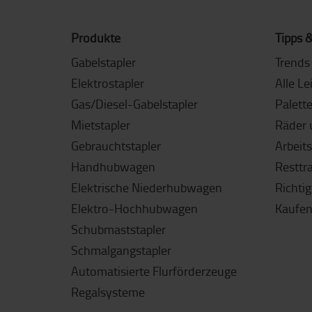
Produkte
Tipps &
Gabelstapler
Trends 
Elektrostapler
Alle Le
Gas/Diesel-Gabelstapler
Palett
Mietstapler
Räder 
Gebrauchtstapler
Arbeit
Handhubwagen
Resttr
Elektrische Niederhubwagen
Richti
Elektro-Hochhubwagen
Kaufen
Schubmaststapler
Schmalgangstapler
Automatisierte Flurförderzeuge
Regalsysteme