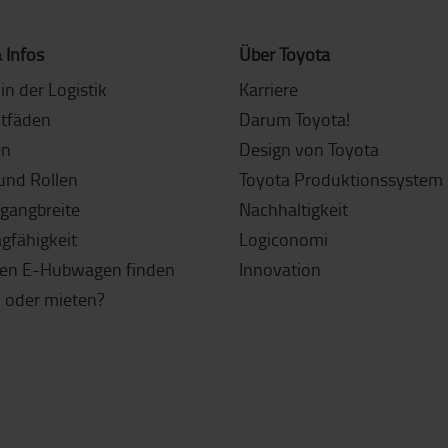
 Infos
Über Toyota
in der Logistik
Karriere
itfäden
Darum Toyota!
en
Design von Toyota
und Rollen
Toyota Produktionssystem 
sgangbreite
Nachhaltigkeit
agfähigkeit
Logiconomi
gen E-Hubwagen finden
Innovation
 oder mieten?