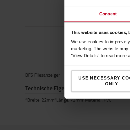
Consent
This website uses cookies, 
We use cookies to improve yo
marketing. The website may a
"View Details" to read more 
BFS Fliesanzeiger
USE NECESSARY CO
ONLY
Technische Eigenschaften
*Breite: 22mm*Länge: 72mm*Material: PVC