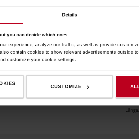
Details
EIGENSCHAFTEN
but you can decide which ones
ur experience, analyze our traffic, as well as provide customi
lso contain cookies to show relevant advertisements outside toy
Eigenschaften
and customize your cookie settings.
Eige
OKIES
CUSTOMIZE
AL
Farbe
:
Breite
Länge