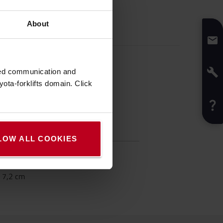
About
zed communication and
ota-forklifts domain. Click
nschaften
LOW ALL COOKIES
Schwarz
:
2,2
cm
:
7,2
cm