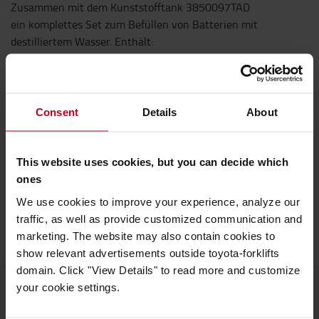
Zusammen mit dem Kunststofftank 3850097TAD
ein komplettes Set zum Befüllen von Batterien mit
destilliertem Wasser. Enthält:
Schlauch
Anschlussstück
Durchflussanzeiger
Consent
Details
About
Deckel mit Hahn
Technische Eigenschaften
This website uses cookies, but you can decide which
*Breite: 73mm (Wasserhahn)*Länge: 3500mm
ones
(Wasserschlauch)*Farbe:
We use cookies to improve your experience, analyze our
Schwarz/Transparent/Weiß*Material: PVC
traffic, as well as provide customized communication and
marketing. The website may also contain cookies to
show relevant advertisements outside toyota-forklifts
domain. Click "View Details" to read more and customize
your cookie settings.
Produkte