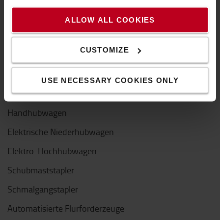
Gabelstapler
ALLOW ALL COOKIES
Elektrostapler
CUSTOMIZE
Gas/Diesel-Gabelstapler
Mietstapler
USE NECESSARY COOKIES ONLY
Gebrauchtstapler
Handhubwagen
Elektrische Niederhubwagen
Elektro-Hochhubwagen
Schubmaststapler
Schmalgangstapler
Automatisierte Flurförderzeuge